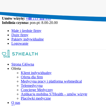
Umów wizytę:
+48 777 111 777
Infolinia czynna:
pon-pt: 8.00-20.00
Małe i średnie firmy
Duże firmy
Pakiety indywidualne
Logowanie
Strona Główna
Oferta
Klient indywidualny
Oferta dla firm
Medycyna pracy i platforma webmedical
Telemedycyna
Concierge Medyczny
Aplikacja mobilna S7Health – umów wizytę
Placówki medyczne
O nas