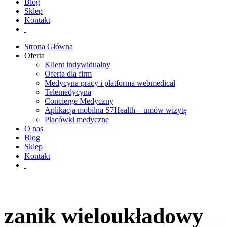
Blog
Sklep
Kontakt
Strona Główna
Oferta
Klient indywidualny
Oferta dla firm
Medycyna pracy i platforma webmedical
Telemedycyna
Concierge Medyczny
Aplikacja mobilna S7Health – umów wizytę
Placówki medyczne
O nas
Blog
Sklep
Kontakt
zanik wieloukładowy