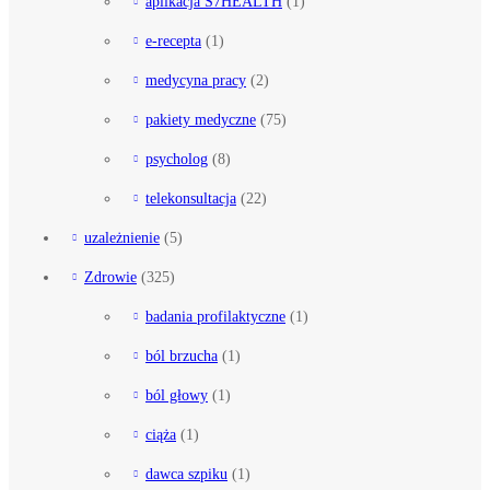
aplikacja S7HEALTH
(1)
e-recepta
(1)
medycyna pracy
(2)
pakiety medyczne
(75)
psycholog
(8)
telekonsultacja
(22)
uzależnienie
(5)
Zdrowie
(325)
badania profilaktyczne
(1)
ból brzucha
(1)
ból głowy
(1)
ciąża
(1)
dawca szpiku
(1)