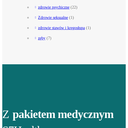
zdrowie psychiczne
(22)
Zdrowie seksualne
(1)
zdrowie stawów i kręgosłupa
(1)
zęby
(7)
Z
pakietem medycznym