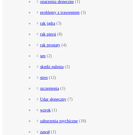
oparzenia słoneczne
(1)
problemy z trawieniem
(3)
rak jądra
(3)
rak piersi
(8)
rak prostaty
(4)
sen
(2)
skutki palenia
(2)
stres
(12)
szczepienia
(1)
Udar słoneczny
(7)
wzrok
(1)
zaburzenia psychiczne
(18)
zawał
(1)