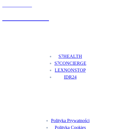
UMÓW WIZYTĘ
+48 777 111 777
Nasze usługi
S7HEALTH
S7CONCIERGE
LEXNONSTOP
IDR24
Menu
Polityka Prywatności
Polityka Cookies