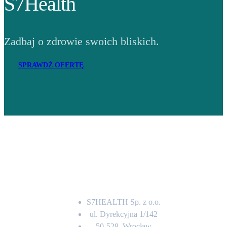
S7Health
Zadbaj o zdrowie swoich bliskich.
SPRAWDŹ OFERTĘ
Adres
S7HEALTH Sp. z o.o.
ul. Dyrekcyjna 1/142
50-528, Wrocław