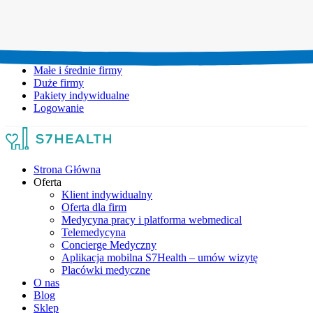
Umów wizytę:
+48 777 111 777
Infolinia czynna:
pon-pt: 8.00-20.00
Małe i średnie firmy
Duże firmy
Pakiety indywidualne
Logowanie
Strona Główna
Oferta
Klient indywidualny
Oferta dla firm
Medycyna pracy i platforma webmedical
Telemedycyna
Concierge Medyczny
Aplikacja mobilna S7Health – umów wizytę
Placówki medyczne
O nas
Blog
Sklep