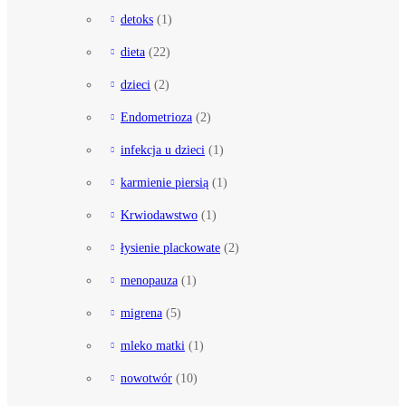
detoks
(1)
dieta
(22)
dzieci
(2)
Endometrioza
(2)
infekcja u dzieci
(1)
karmienie piersią
(1)
Krwiodawstwo
(1)
łysienie plackowate
(2)
menopauza
(1)
migrena
(5)
mleko matki
(1)
nowotwór
(10)