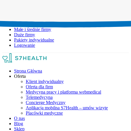
Umów wizytę:
+48 777 111 777
Infolinia czynna:
pon-pt: 8.00-20.00
Małe i średnie firmy
Duże firmy
Pakiety indywidualne
Logowanie
Strona Główna
Oferta
Klient indywidualny
Oferta dla firm
Medycyna pracy i platforma webmedical
Telemedycyna
Concierge Medyczny
Aplikacja mobilna S7Health – umów wizytę
Placówki medyczne
O nas
Blog
Sklep