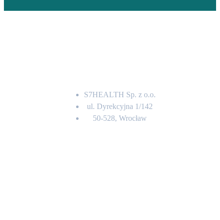
Adres
S7HEALTH Sp. z o.o.
ul. Dyrekcyjna 1/142
50-528, Wrocław
Kontakt