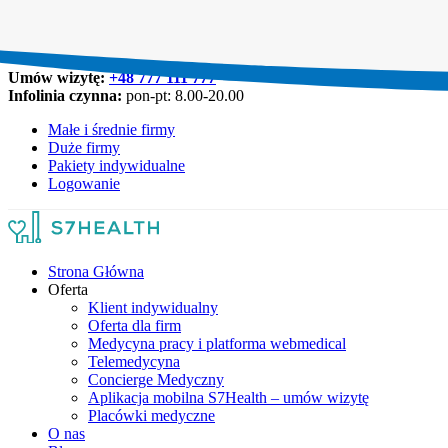
Umów wizytę:
+48 777 111 777
Infolinia czynna:
pon-pt: 8.00-20.00
Małe i średnie firmy
Duże firmy
Pakiety indywidualne
Logowanie
Strona Główna
Oferta
Klient indywidualny
Oferta dla firm
Medycyna pracy i platforma webmedical
Telemedycyna
Concierge Medyczny
Aplikacja mobilna S7Health – umów wizytę
Placówki medyczne
O nas