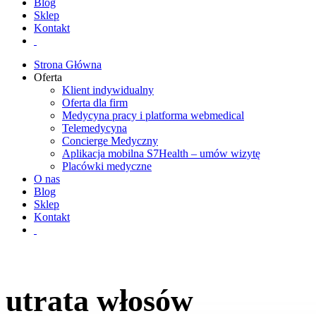
Blog
Sklep
Kontakt
Strona Główna
Oferta
Klient indywidualny
Oferta dla firm
Medycyna pracy i platforma webmedical
Telemedycyna
Concierge Medyczny
Aplikacja mobilna S7Health – umów wizytę
Placówki medyczne
O nas
Blog
Sklep
Kontakt
utrata włosów