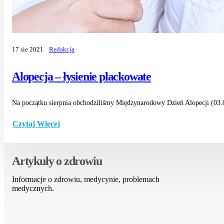
17 sie 2021
Redakcja
Alopecja – łysienie plackowate
Na początku sierpnia obchodziliśmy Międzynarodowy Dzień Alopecji (03.08)
Czytaj Więcej
Artykuły o zdrowiu
Informacje o zdrowiu, medycynie, problemach
medycznych.