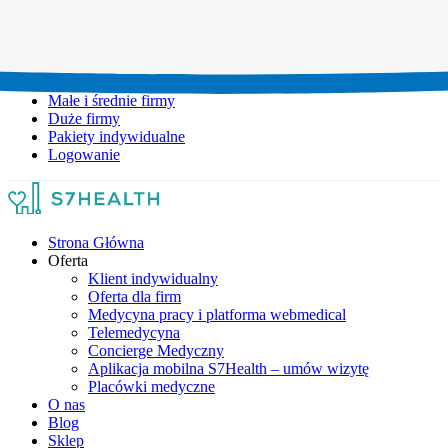
Umów wizytę:
+48 777 111 777
Infolinia czynna:
pon-pt: 8.00-20.00
Małe i średnie firmy
Duże firmy
Pakiety indywidualne
Logowanie
Strona Główna
Oferta
Klient indywidualny
Oferta dla firm
Medycyna pracy i platforma webmedical
Telemedycyna
Concierge Medyczny
Aplikacja mobilna S7Health – umów wizytę
Placówki medyczne
O nas
Blog
Sklep