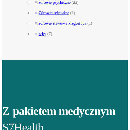
zdrowie psychiczne
(22)
Zdrowie seksualne
(1)
zdrowie stawów i kręgosłupa
(1)
zęby
(7)
Z
pakietem medycznym
S7Health