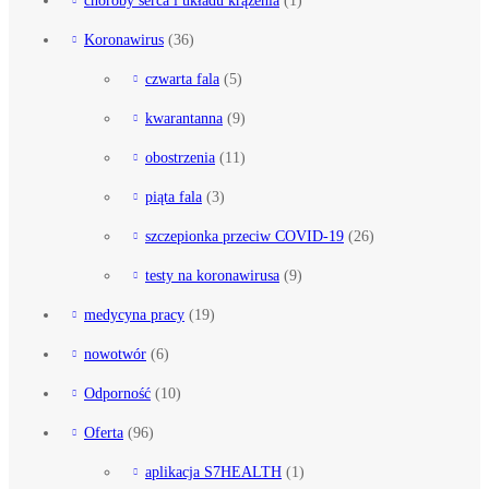
Koronawirus
(36)
czwarta fala
(5)
kwarantanna
(9)
obostrzenia
(11)
piąta fala
(3)
szczepionka przeciw COVID-19
(26)
testy na koronawirusa
(9)
medycyna pracy
(19)
nowotwór
(6)
Odporność
(10)
Oferta
(96)
aplikacja S7HEALTH
(1)