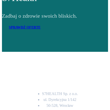
Zadbaj o zdrowie swoich bliskich.
SPRAWDŹ OFERTĘ
Adres
S7HEALTH Sp. z o.o.
ul. Dyrekcyjna 1/142
50-528, Wrocław