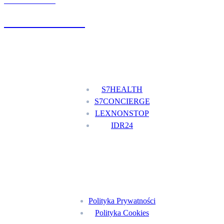
UMÓW WIZYTĘ
+48 777 111 777
Nasze usługi
S7HEALTH
S7CONCIERGE
LEXNONSTOP
IDR24
Menu
Polityka Prywatności
Polityka Cookies