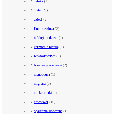
detoks
(1)
dieta
(22)
dzieci
(2)
Endometrioza
(2)
infekcja u dzieci
(1)
karmienie piersią
(1)
Krwiodawstwo
(1)
łysienie plackowate
(2)
menopauza
(1)
migrena
(5)
mleko matki
(1)
nowotwór
(10)
oparzenia słoneczne
(1)