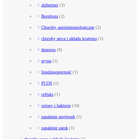
alzheimer
(3)
Borelioza
(2)
Choroby autoimmunologiczne
(2)
choroby serca i układu krążenia
(1)
depresja
(8)
grypa
(1)
Insulinooporność
(1)
PCOS
(1)
refluks
(1)
wirusy i bakterie
(34)
zapalenie spojówek
(1)
zapalenie zatok
(1)
choroby serca i układu krążenia
(1)