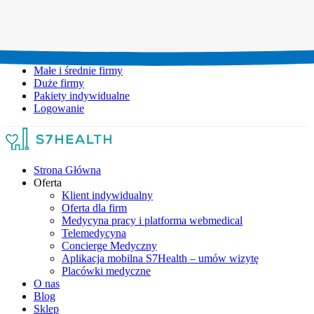
Umów wizytę:
+48 777 111 777
Infolinia czynna:
pon-pt: 8.00-20.00
Małe i średnie firmy
Duże firmy
Pakiety indywidualne
Logowanie
Strona Główna
Oferta
Klient indywidualny
Oferta dla firm
Medycyna pracy i platforma webmedical
Telemedycyna
Concierge Medyczny
Aplikacja mobilna S7Health – umów wizytę
Placówki medyczne
O nas
Blog
Sklep