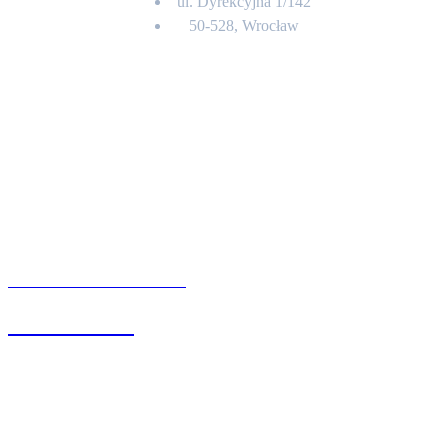
ul. Dyrekcyjna 1/142
50-528, Wrocław
Kontakt
BIURO OBSŁUGI KLIENTA
71 342 88 41