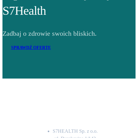
S7Health
Zadbaj o zdrowie swoich bliskich.
SPRAWDŹ OFERTĘ
Adres
S7HEALTH Sp. z o.o.