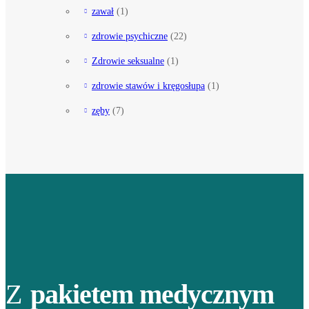
zawał
(1)
zdrowie psychiczne
(22)
Zdrowie seksualne
(1)
zdrowie stawów i kręgosłupa
(1)
zęby
(7)
Z
pakietem medycznym