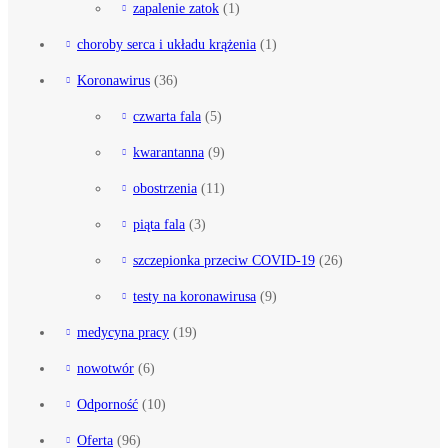
zapalenie zatok
(1)
choroby serca i układu krążenia
(1)
Koronawirus
(36)
czwarta fala
(5)
kwarantanna
(9)
obostrzenia
(11)
piąta fala
(3)
szczepionka przeciw COVID-19
(26)
testy na koronawirusa
(9)
medycyna pracy
(19)
nowotwór
(6)
Odporność
(10)
Oferta
(96)