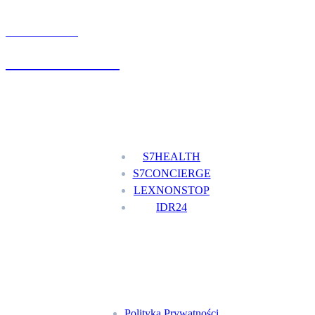
UMÓW WIZYTĘ
+48 777 111 777
Nasze usługi
S7HEALTH
S7CONCIERGE
LEXNONSTOP
IDR24
Menu
Polityka Prywatności