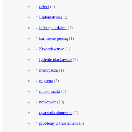
dzieci
(2)
Endometrioza
(2)
infekcja u dzieci
(1)
karmienie piersią
(1)
Krwiodawstwo
(1)
łysienie plackowate
(2)
menopauza
(1)
migrena
(5)
mleko matki
(1)
nowotwór
(10)
oparzenia słoneczne
(1)
problemy z trawieniem
(3)