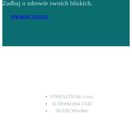
Zadbaj o zdrowie swoich bliskich.
SPRAWDŹ OFERTĘ
Adres
S7HEALTH Sp. z o.o.
ul. Dyrekcyjna 1/142
50-528, Wrocław