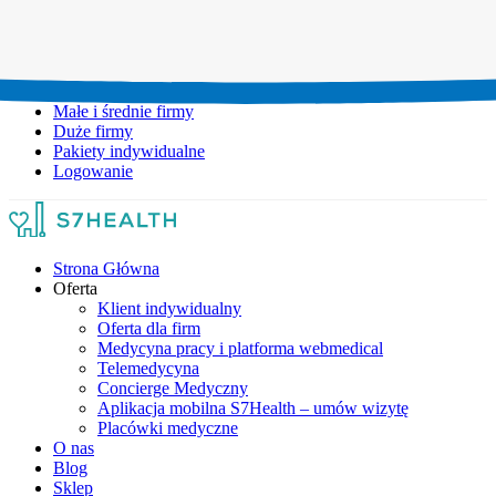
Umów wizytę:
+48 777 111 777
Infolinia czynna:
pon-pt: 8.00-20.00
Małe i średnie firmy
Duże firmy
Pakiety indywidualne
Logowanie
Strona Główna
Oferta
Klient indywidualny
Oferta dla firm
Medycyna pracy i platforma webmedical
Telemedycyna
Concierge Medyczny
Aplikacja mobilna S7Health – umów wizytę
Placówki medyczne
O nas
Blog
Sklep