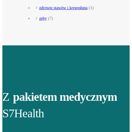
zdrowie stawów i kręgosłupa
(1)
zęby
(7)
Z
pakietem medycznym
S7Health