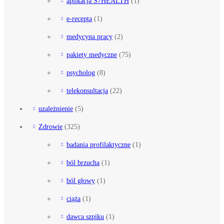
aplikacja S7HEALTH
(1)
e-recepta
(1)
medycyna pracy
(2)
pakiety medyczne
(75)
psycholog
(8)
telekonsultacja
(22)
uzależnienie
(5)
Zdrowie
(325)
badania profilaktyczne
(1)
ból brzucha
(1)
ból głowy
(1)
ciąża
(1)
dawca szpiku
(1)