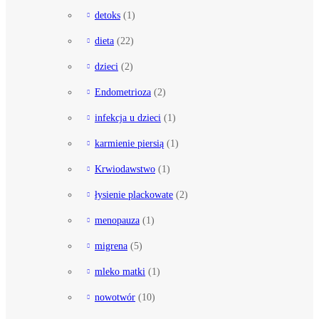
detoks
(1)
dieta
(22)
dzieci
(2)
Endometrioza
(2)
infekcja u dzieci
(1)
karmienie piersią
(1)
Krwiodawstwo
(1)
łysienie plackowate
(2)
menopauza
(1)
migrena
(5)
mleko matki
(1)
nowotwór
(10)