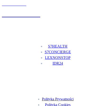
UMÓW WIZYTĘ
+48 777 111 777
Nasze usługi
S7HEALTH
S7CONCIERGE
LEXNONSTOP
IDR24
Menu
Polityka Prywatności
Polityka Cookies