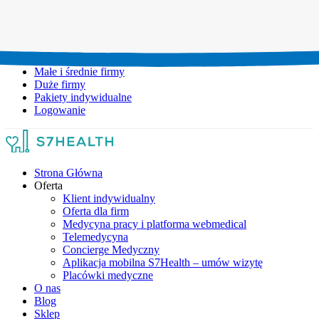
Umów wizytę:
+48 777 111 777
Infolinia czynna:
pon-pt: 8.00-20.00
Małe i średnie firmy
Duże firmy
Pakiety indywidualne
Logowanie
Strona Główna
Oferta
Klient indywidualny
Oferta dla firm
Medycyna pracy i platforma webmedical
Telemedycyna
Concierge Medyczny
Aplikacja mobilna S7Health – umów wizytę
Placówki medyczne
O nas
Blog
Sklep