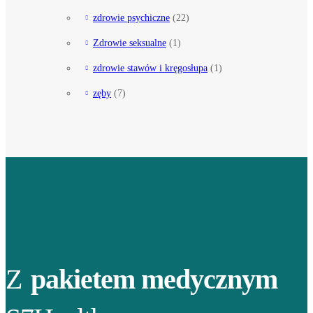
zdrowie psychiczne
(22)
Zdrowie seksualne
(1)
zdrowie stawów i kręgosłupa
(1)
zęby
(7)
Z
pakietem medycznym