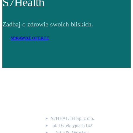
S7Health
Zadbaj o zdrowie swoich bliskich.
SPRAWDŹ OFERTĘ
Adres
S7HEALTH Sp. z o.o.
ul. Dyrekcyjna 1/142
50-528, Wrocław