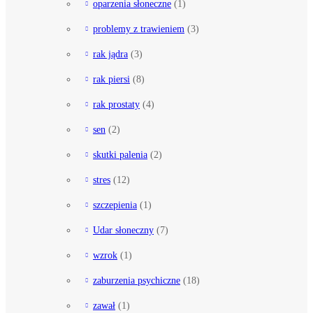
oparzenia słoneczne
(1)
problemy z trawieniem
(3)
rak jądra
(3)
rak piersi
(8)
rak prostaty
(4)
sen
(2)
skutki palenia
(2)
stres
(12)
szczepienia
(1)
Udar słoneczny
(7)
wzrok
(1)
zaburzenia psychiczne
(18)
zawał
(1)