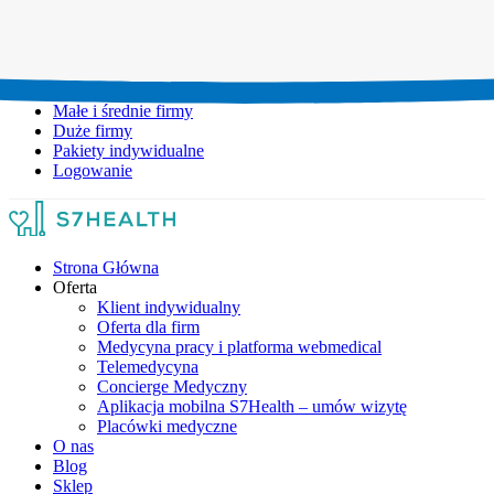
Umów wizytę:
+48 777 111 777
Infolinia czynna:
pon-pt: 8.00-20.00
Małe i średnie firmy
Duże firmy
Pakiety indywidualne
Logowanie
Strona Główna
Oferta
Klient indywidualny
Oferta dla firm
Medycyna pracy i platforma webmedical
Telemedycyna
Concierge Medyczny
Aplikacja mobilna S7Health – umów wizytę
Placówki medyczne
O nas
Blog
Sklep