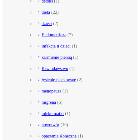
detoks
(1)
dieta
(22)
dzieci
(2)
Endometrioza
(2)
infekcja u dzieci
(1)
karmienie piersią
(1)
Krwiodawstwo
(1)
łysienie plackowate
(2)
menopauza
(1)
migrena
(5)
mleko matki
(1)
nowotwór
(10)
oparzenia słoneczne
(1)