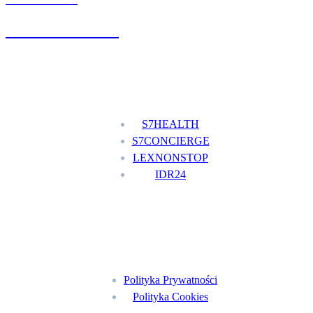
UMÓW WIZYTĘ
+48 777 111 777
Nasze usługi
S7HEALTH
S7CONCIERGE
LEXNONSTOP
IDR24
Menu
Polityka Prywatności
Polityka Cookies