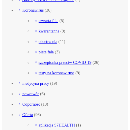
Koronawirus
(36)
czwarta fala
(5)
kwarantanna
(9)
obostrzenia
(11)
piąta fala
(3)
szczepionka przeciw COVID-19
(26)
testy na koronawirusa
(9)
medycyna pracy
(19)
nowotwór
(6)
Odporność
(10)
Oferta
(96)
aplikacja S7HEALTH
(1)