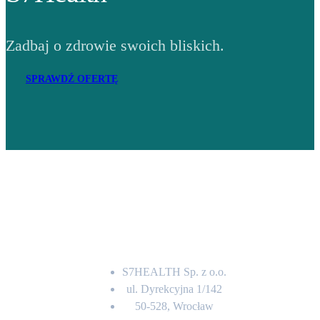
Zadbaj o zdrowie swoich bliskich.
SPRAWDŹ OFERTĘ
Adres
S7HEALTH Sp. z o.o.
ul. Dyrekcyjna 1/142
50-528, Wrocław