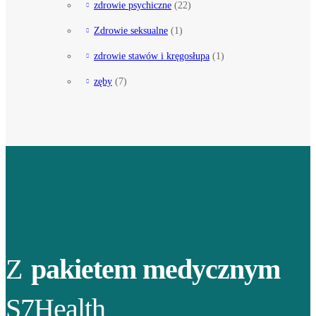
zdrowie psychiczne
(22)
Zdrowie seksualne
(1)
zdrowie stawów i kręgosłupa
(1)
zęby
(7)
Z
pakietem medycznym
S7Health