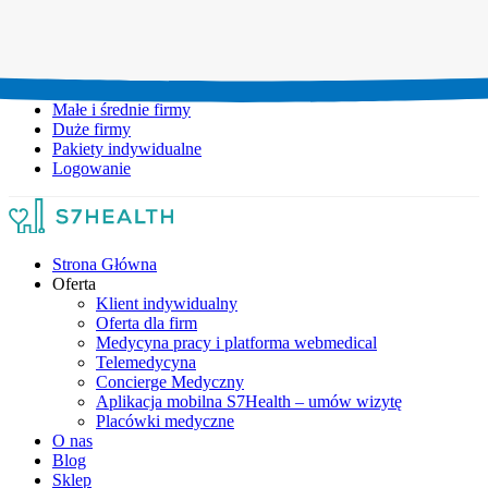
Umów wizytę:
+48 777 111 777
Infolinia czynna:
pon-pt: 8.00-20.00
Małe i średnie firmy
Duże firmy
Pakiety indywidualne
Logowanie
Strona Główna
Oferta
Klient indywidualny
Oferta dla firm
Medycyna pracy i platforma webmedical
Telemedycyna
Concierge Medyczny
Aplikacja mobilna S7Health – umów wizytę
Placówki medyczne
O nas
Blog
Sklep