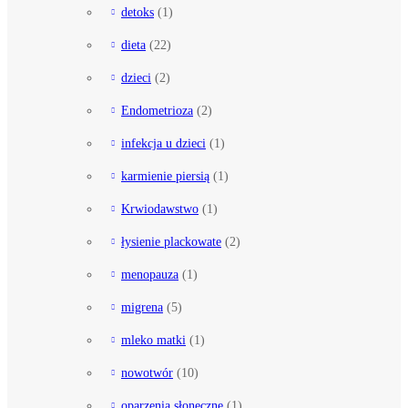
detoks
(1)
dieta
(22)
dzieci
(2)
Endometrioza
(2)
infekcja u dzieci
(1)
karmienie piersią
(1)
Krwiodawstwo
(1)
łysienie plackowate
(2)
menopauza
(1)
migrena
(5)
mleko matki
(1)
nowotwór
(10)
oparzenia słoneczne
(1)