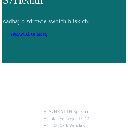
Zadbaj o zdrowie swoich bliskich.
SPRAWDŹ OFERTĘ
Adres
S7HEALTH Sp. z o.o.
ul. Dyrekcyjna 1/142
50-528, Wrocław