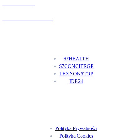
UMÓW WIZYTĘ
+48 777 111 777
Nasze usługi
S7HEALTH
S7CONCIERGE
LEXNONSTOP
IDR24
Menu
Polityka Prywatności
Polityka Cookies