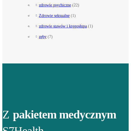
zdrowie psychiczne
(22)
Zdrowie seksualne
(1)
zdrowie stawów i kręgosłupa
(1)
zęby
(7)
Z
pakietem medycznym
S7Health