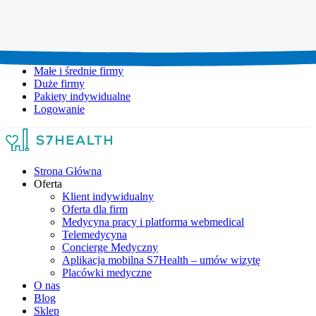
Umów wizytę:
+48 777 111 777
Infolinia czynna:
pon-pt: 8.00-20.00
Małe i średnie firmy
Duże firmy
Pakiety indywidualne
Logowanie
Strona Główna
Oferta
Klient indywidualny
Oferta dla firm
Medycyna pracy i platforma webmedical
Telemedycyna
Concierge Medyczny
Aplikacja mobilna S7Health – umów wizytę
Placówki medyczne
O nas
Blog
Sklep