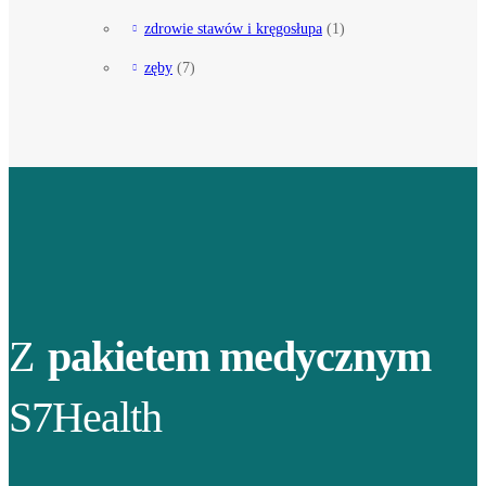
zdrowie stawów i kręgosłupa
(1)
zęby
(7)
Z
pakietem medycznym
S7Health