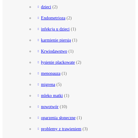
dzieci
(2)
Endometrioza
(2)
infekcja u dzieci
(1)
karmienie piersią
(1)
Krwiodawstwo
(1)
łysienie plackowate
(2)
menopauza
(1)
migrena
(5)
mleko matki
(1)
nowotwór
(10)
oparzenia słoneczne
(1)
problemy z trawieniem
(3)