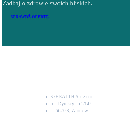
Zadbaj o zdrowie swoich bliskich.
SPRAWDŹ OFERTĘ
Adres
S7HEALTH Sp. z o.o.
ul. Dyrekcyjna 1/142
50-528, Wrocław