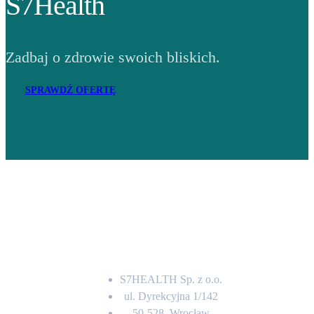
S7Health
Zadbaj o zdrowie swoich bliskich.
SPRAWDŹ OFERTĘ
Adres
S7HEALTH Sp. z o.o.
ul. Dyrekcyjna 1/142
50-528, Wrocław