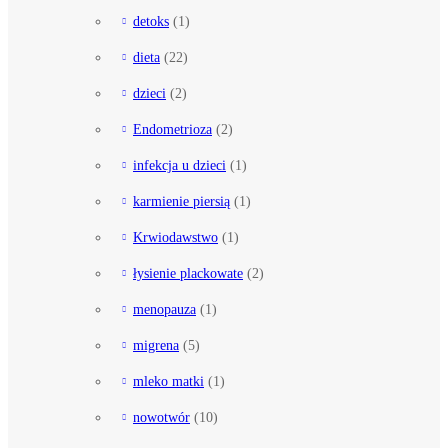
detoks
(1)
dieta
(22)
dzieci
(2)
Endometrioza
(2)
infekcja u dzieci
(1)
karmienie piersią
(1)
Krwiodawstwo
(1)
łysienie plackowate
(2)
menopauza
(1)
migrena
(5)
mleko matki
(1)
nowotwór
(10)