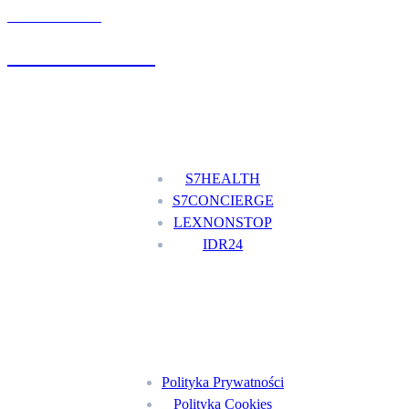
UMÓW WIZYTĘ
+48 777 111 777
Nasze usługi
S7HEALTH
S7CONCIERGE
LEXNONSTOP
IDR24
Menu
Polityka Prywatności
Polityka Cookies