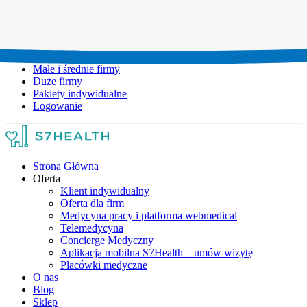
Umów wizytę:
+48 777 111 777
Infolinia czynna:
pon-pt: 8.00-20.00
Małe i średnie firmy
Duże firmy
Pakiety indywidualne
Logowanie
Strona Główna
Oferta
Klient indywidualny
Oferta dla firm
Medycyna pracy i platforma webmedical
Telemedycyna
Concierge Medyczny
Aplikacja mobilna S7Health – umów wizytę
Placówki medyczne
O nas
Blog
Sklep