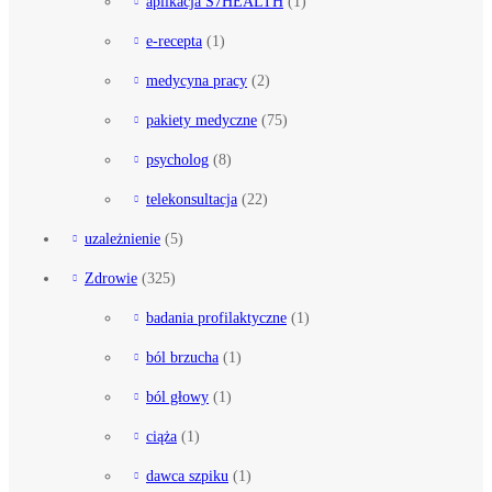
aplikacja S7HEALTH
(1)
e-recepta
(1)
medycyna pracy
(2)
pakiety medyczne
(75)
psycholog
(8)
telekonsultacja
(22)
uzależnienie
(5)
Zdrowie
(325)
badania profilaktyczne
(1)
ból brzucha
(1)
ból głowy
(1)
ciąża
(1)
dawca szpiku
(1)