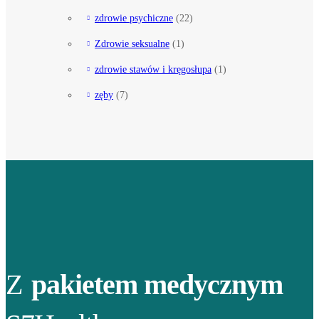
zdrowie psychiczne
(22)
Zdrowie seksualne
(1)
zdrowie stawów i kręgosłupa
(1)
zęby
(7)
Z
pakietem medycznym