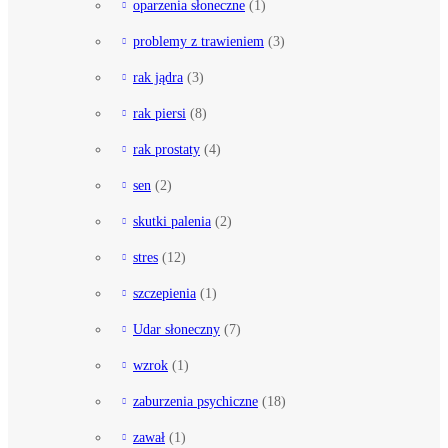
oparzenia słoneczne
(1)
problemy z trawieniem
(3)
rak jądra
(3)
rak piersi
(8)
rak prostaty
(4)
sen
(2)
skutki palenia
(2)
stres
(12)
szczepienia
(1)
Udar słoneczny
(7)
wzrok
(1)
zaburzenia psychiczne
(18)
zawał
(1)