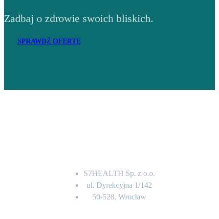
Zadbaj o zdrowie swoich bliskich.
SPRAWDŹ OFERTĘ
Adres
S7HEALTH Sp. z o.o.
ul. Dyrekcyjna 1/142
50-528, Wrocław