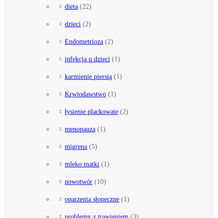
dieta
(22)
dzieci
(2)
Endometrioza
(2)
infekcja u dzieci
(1)
karmienie piersią
(1)
Krwiodawstwo
(1)
łysienie plackowate
(2)
menopauza
(1)
migrena
(5)
mleko matki
(1)
nowotwór
(10)
oparzenia słoneczne
(1)
problemy z trawieniem
(3)