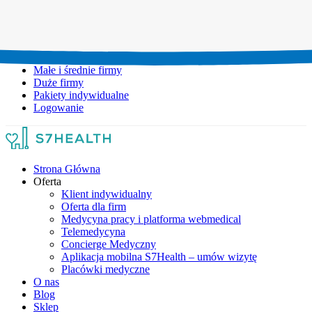
Umów wizytę:
+48 777 111 777
Infolinia czynna:
pon-pt: 8.00-20.00
Małe i średnie firmy
Duże firmy
Pakiety indywidualne
Logowanie
Strona Główna
Oferta
Klient indywidualny
Oferta dla firm
Medycyna pracy i platforma webmedical
Telemedycyna
Concierge Medyczny
Aplikacja mobilna S7Health – umów wizytę
Placówki medyczne
O nas
Blog
Sklep