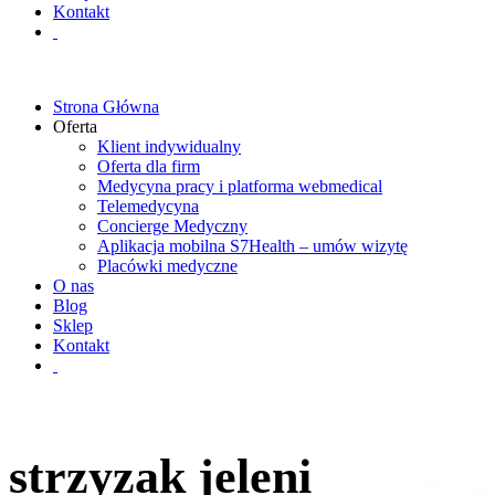
Kontakt
Strona Główna
Oferta
Klient indywidualny
Oferta dla firm
Medycyna pracy i platforma webmedical
Telemedycyna
Concierge Medyczny
Aplikacja mobilna S7Health – umów wizytę
Placówki medyczne
O nas
Blog
Sklep
Kontakt
strzyzak jeleni