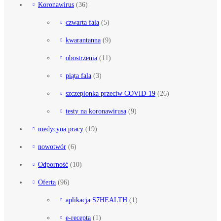
Koronawirus
(36)
czwarta fala
(5)
kwarantanna
(9)
obostrzenia
(11)
piąta fala
(3)
szczepionka przeciw COVID-19
(26)
testy na koronawirusa
(9)
medycyna pracy
(19)
nowotwór
(6)
Odporność
(10)
Oferta
(96)
aplikacja S7HEALTH
(1)
e-recepta
(1)