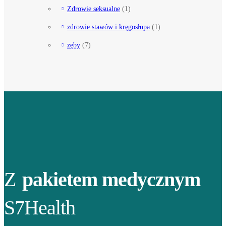
Zdrowie seksualne
(1)
zdrowie stawów i kręgosłupa
(1)
zęby
(7)
Z
pakietem medycznym
S7Health