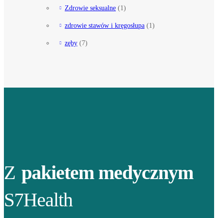
Zdrowie seksualne
(1)
zdrowie stawów i kręgosłupa
(1)
zęby
(7)
Z
pakietem medycznym
S7Health