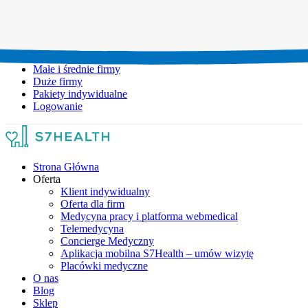
Umów wizytę:
+48 777 111 777
Infolinia czynna:
pon-pt: 8.00-20.00
Małe i średnie firmy
Duże firmy
Pakiety indywidualne
Logowanie
Strona Główna
Oferta
Klient indywidualny
Oferta dla firm
Medycyna pracy i platforma webmedical
Telemedycyna
Concierge Medyczny
Aplikacja mobilna S7Health – umów wizytę
Placówki medyczne
O nas
Blog
Sklep