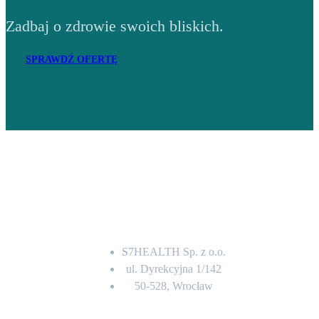
Zadbaj o zdrowie swoich bliskich.
SPRAWDŹ OFERTĘ
Adres
S7HEALTH Sp. z o.o.
ul. Dyrekcyjna 1/142
50-528, Wrocław