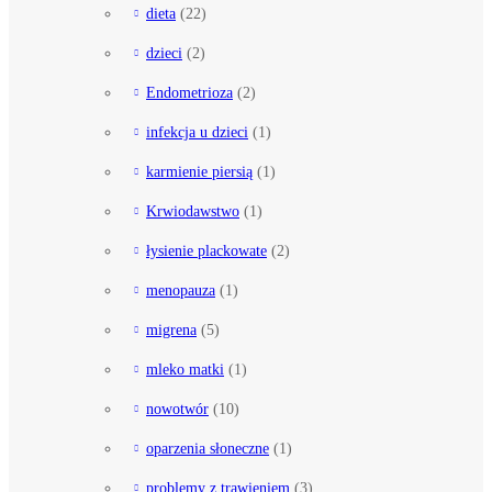
dieta
(22)
dzieci
(2)
Endometrioza
(2)
infekcja u dzieci
(1)
karmienie piersią
(1)
Krwiodawstwo
(1)
łysienie plackowate
(2)
menopauza
(1)
migrena
(5)
mleko matki
(1)
nowotwór
(10)
oparzenia słoneczne
(1)
problemy z trawieniem
(3)