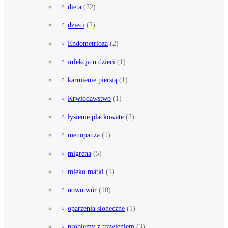
dieta
(22)
dzieci
(2)
Endometrioza
(2)
infekcja u dzieci
(1)
karmienie piersią
(1)
Krwiodawstwo
(1)
łysienie plackowate
(2)
menopauza
(1)
migrena
(5)
mleko matki
(1)
nowotwór
(10)
oparzenia słoneczne
(1)
problemy z trawieniem
(3)