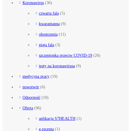
Koronawirus
(36)
czwarta fala
(5)
kwarantanna
(9)
obostrzenia
(11)
piąta fala
(3)
szczepionka przeciw COVID-19
(26)
testy na koronawirusa
(9)
medycyna pracy
(19)
nowotwór
(6)
Odporność
(10)
Oferta
(96)
aplikacja S7HEALTH
(1)
e-recepta
(1)