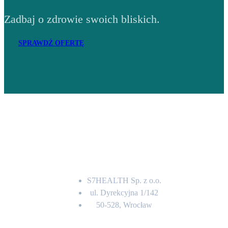
Zadbaj o zdrowie swoich bliskich.
SPRAWDŹ OFERTĘ
Adres
S7HEALTH Sp. z o.o.
ul. Dyrekcyjna 1/142
50-528, Wrocław