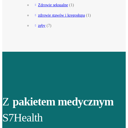
Zdrowie seksualne
(1)
zdrowie stawów i kręgosłupa
(1)
zęby
(7)
Z
pakietem medycznym
S7Health