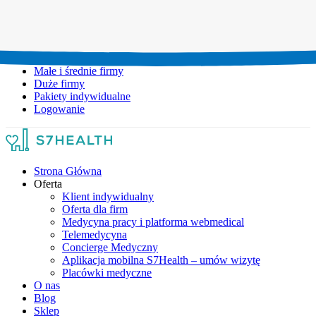
Umów wizytę:
+48 777 111 777
Infolinia czynna:
pon-pt: 8.00-20.00
Małe i średnie firmy
Duże firmy
Pakiety indywidualne
Logowanie
Strona Główna
Oferta
Klient indywidualny
Oferta dla firm
Medycyna pracy i platforma webmedical
Telemedycyna
Concierge Medyczny
Aplikacja mobilna S7Health – umów wizytę
Placówki medyczne
O nas
Blog
Sklep