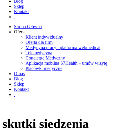
Blog
Sklep
Kontakt
Strona Główna
Oferta
Klient indywidualny
Oferta dla firm
Medycyna pracy i platforma webmedical
Telemedycyna
Concierge Medyczny
Aplikacja mobilna S7Health – umów wizytę
Placówki medyczne
O nas
Blog
Sklep
Kontakt
skutki siedzenia