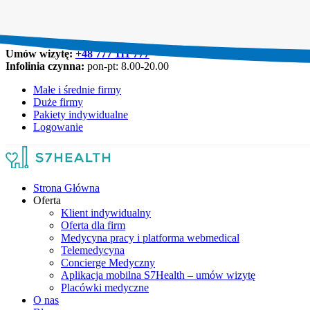
Umów wizytę:
+48 777 111 777
Infolinia czynna:
pon-pt: 8.00-20.00
Małe i średnie firmy
Duże firmy
Pakiety indywidualne
Logowanie
Strona Główna
Oferta
Klient indywidualny
Oferta dla firm
Medycyna pracy i platforma webmedical
Telemedycyna
Concierge Medyczny
Aplikacja mobilna S7Health – umów wizytę
Placówki medyczne
O nas