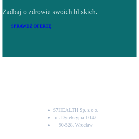
Zadbaj o zdrowie swoich bliskich.
SPRAWDŹ OFERTĘ
Adres
S7HEALTH Sp. z o.o.
ul. Dyrekcyjna 1/142
50-528, Wrocław