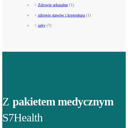
Zdrowie seksualne
(1)
zdrowie stawów i kręgosłupa
(1)
zęby
(7)
Z
pakietem medycznym
S7Health