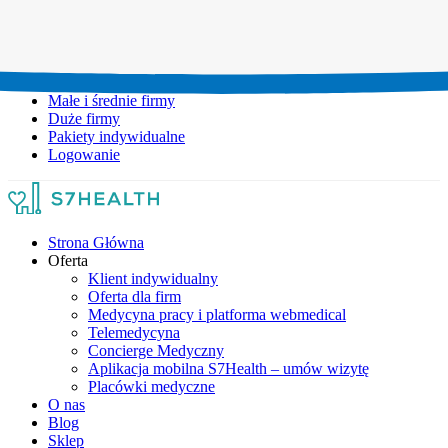
Umów wizytę:
+48 777 111 777
Infolinia czynna:
pon-pt: 8.00-20.00
Małe i średnie firmy
Duże firmy
Pakiety indywidualne
Logowanie
Strona Główna
Oferta
Klient indywidualny
Oferta dla firm
Medycyna pracy i platforma webmedical
Telemedycyna
Concierge Medyczny
Aplikacja mobilna S7Health – umów wizytę
Placówki medyczne
O nas
Blog
Sklep