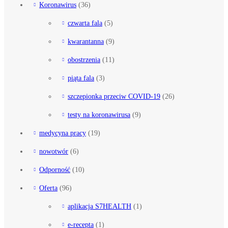
Koronawirus
(36)
czwarta fala
(5)
kwarantanna
(9)
obostrzenia
(11)
piąta fala
(3)
szczepionka przeciw COVID-19
(26)
testy na koronawirusa
(9)
medycyna pracy
(19)
nowotwór
(6)
Odporność
(10)
Oferta
(96)
aplikacja S7HEALTH
(1)
e-recepta
(1)