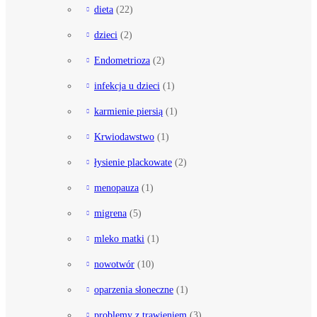
dieta
(22)
dzieci
(2)
Endometrioza
(2)
infekcja u dzieci
(1)
karmienie piersią
(1)
Krwiodawstwo
(1)
łysienie plackowate
(2)
menopauza
(1)
migrena
(5)
mleko matki
(1)
nowotwór
(10)
oparzenia słoneczne
(1)
problemy z trawieniem
(3)