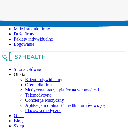
Umów wizytę:
+48 777 111 777
Infolinia czynna:
pon-pt: 8.00-20.00
Małe i średnie firmy
Duże firmy
Pakiety indywidualne
Logowanie
Strona Główna
Oferta
Klient indywidualny
Oferta dla firm
Medycyna pracy i platforma webmedical
Telemedycyna
Concierge Medyczny
Aplikacja mobilna S7Health – umów wizytę
Placówki medyczne
O nas
Blog
Sklep