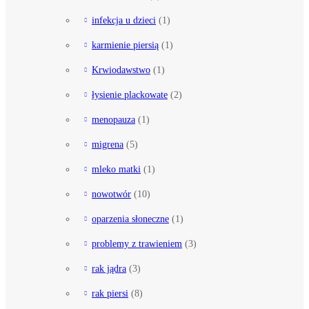
infekcja u dzieci
(1)
karmienie piersią
(1)
Krwiodawstwo
(1)
łysienie plackowate
(2)
menopauza
(1)
migrena
(5)
mleko matki
(1)
nowotwór
(10)
oparzenia słoneczne
(1)
problemy z trawieniem
(3)
rak jądra
(3)
rak piersi
(8)