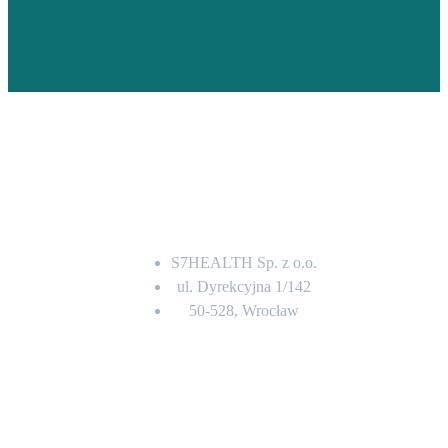
Adres
S7HEALTH Sp. z o.o.
ul. Dyrekcyjna 1/142
50-528, Wrocław
Kontakt