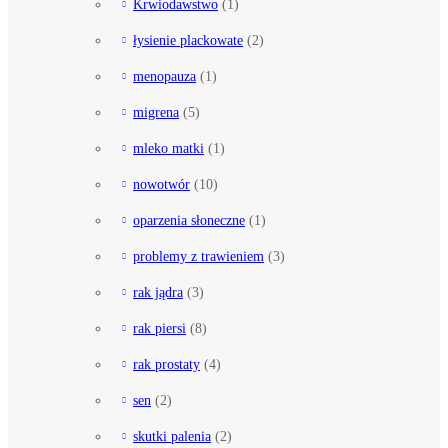
Krwiodawstwo
(1)
łysienie plackowate
(2)
menopauza
(1)
migrena
(5)
mleko matki
(1)
nowotwór
(10)
oparzenia słoneczne
(1)
problemy z trawieniem
(3)
rak jądra
(3)
rak piersi
(8)
rak prostaty
(4)
sen
(2)
skutki palenia
(2)