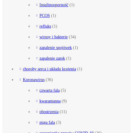
Insulinooporność
(1)
PCOS
(1)
refluks
(1)
wirusy i bakterie
(34)
zapalenie spojówek
(1)
zapalenie zatok
(1)
choroby serca i układu krążenia
(1)
Koronawirus
(36)
czwarta fala
(5)
kwarantanna
(9)
obostrzenia
(11)
piąta fala
(3)
szczepionka przeciw COVID-19
(26)