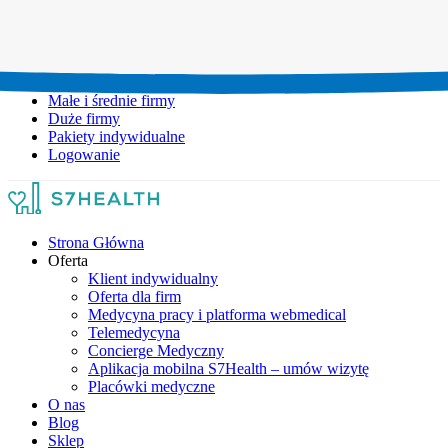
Umów wizytę:
+48 777 111 777
Infolinia czynna:
pon-pt: 8.00-20.00
Małe i średnie firmy
Duże firmy
Pakiety indywidualne
Logowanie
Strona Główna
Oferta
Klient indywidualny
Oferta dla firm
Medycyna pracy i platforma webmedical
Telemedycyna
Concierge Medyczny
Aplikacja mobilna S7Health – umów wizytę
Placówki medyczne
O nas
Blog
Sklep