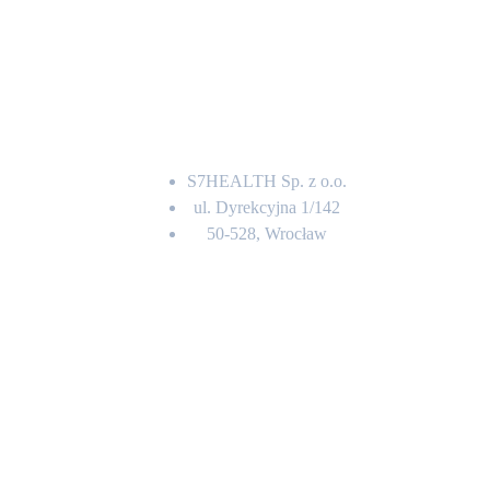
Adres
S7HEALTH Sp. z o.o.
ul. Dyrekcyjna 1/142
50-528, Wrocław
Kontakt