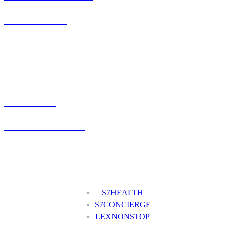
71 342 88 41
UMÓW WIZYTĘ
+48 777 111 777
Nasze usługi
S7HEALTH
S7CONCIERGE
LEXNONSTOP