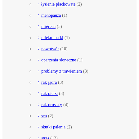
łysienie plackowate
(2)
menopauza
(1)
migrena
(5)
mleko matki
(1)
nowotwór
(10)
oparzenia słoneczne
(1)
problemy z trawieniem
(3)
rak jądra
(3)
rak piersi
(8)
rak prostaty
(4)
sen
(2)
skutki palenia
(2)
stres
(12)