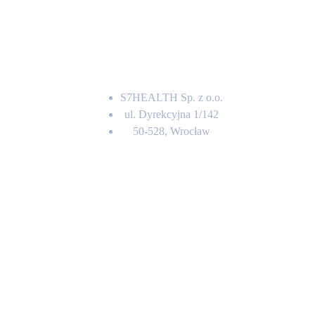
Adres
S7HEALTH Sp. z o.o.
ul. Dyrekcyjna 1/142
50-528, Wrocław
Kontakt
BIURO OBSŁUGI KLIENTA