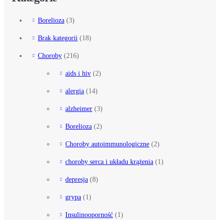
Borelioza
(3)
Brak kategorii
(18)
Choroby
(216)
aids i hiv
(2)
alergia
(14)
alzheimer
(3)
Borelioza
(2)
Choroby autoimmunologiczne
(2)
choroby serca i układu krążenia
(1)
depresja
(8)
grypa
(1)
Insulinooporność
(1)