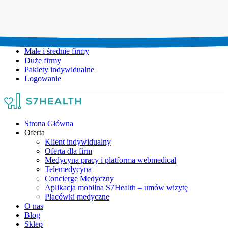
Umów wizytę:
+48 777 111 777
Infolinia czynna:
pon-pt: 8.00-20.00
Małe i średnie firmy
Duże firmy
Pakiety indywidualne
Logowanie
Strona Główna
Oferta
Klient indywidualny
Oferta dla firm
Medycyna pracy i platforma webmedical
Telemedycyna
Concierge Medyczny
Aplikacja mobilna S7Health – umów wizytę
Placówki medyczne
O nas
Blog
Sklep