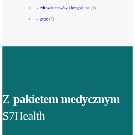
zdrowie stawów i kręgosłupa
(1)
zęby
(7)
Z
pakietem medycznym
S7Health