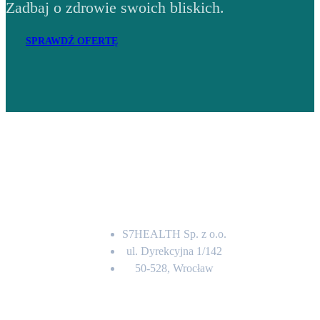
Zadbaj o zdrowie swoich bliskich.
SPRAWDŹ OFERTĘ
Adres
S7HEALTH Sp. z o.o.
ul. Dyrekcyjna 1/142
50-528, Wrocław