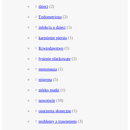
dzieci
(2)
Endometrioza
(2)
infekcja u dzieci
(1)
karmienie piersią
(1)
Krwiodawstwo
(1)
łysienie plackowate
(2)
menopauza
(1)
migrena
(5)
mleko matki
(1)
nowotwór
(10)
oparzenia słoneczne
(1)
problemy z trawieniem
(3)