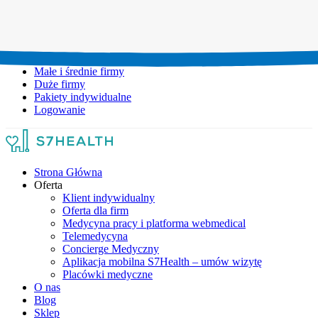
Umów wizytę:
+48 777 111 777
Infolinia czynna:
pon-pt: 8.00-20.00
Małe i średnie firmy
Duże firmy
Pakiety indywidualne
Logowanie
Strona Główna
Oferta
Klient indywidualny
Oferta dla firm
Medycyna pracy i platforma webmedical
Telemedycyna
Concierge Medyczny
Aplikacja mobilna S7Health – umów wizytę
Placówki medyczne
O nas
Blog
Sklep