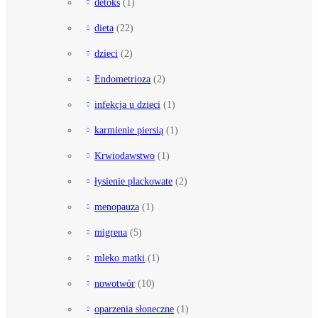
detoks
(1)
dieta
(22)
dzieci
(2)
Endometrioza
(2)
infekcja u dzieci
(1)
karmienie piersią
(1)
Krwiodawstwo
(1)
łysienie plackowate
(2)
menopauza
(1)
migrena
(5)
mleko matki
(1)
nowotwór
(10)
oparzenia słoneczne
(1)