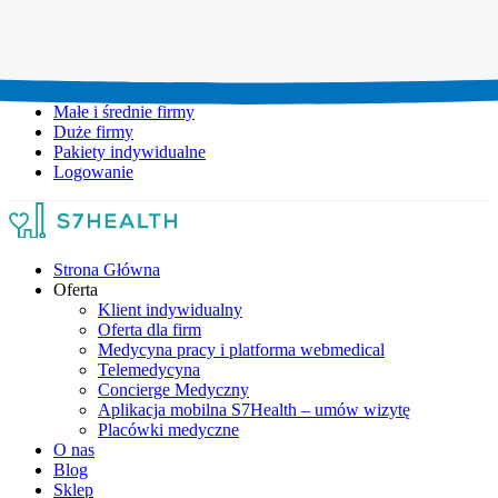
Umów wizytę:
+48 777 111 777
Infolinia czynna:
pon-pt: 8.00-20.00
Małe i średnie firmy
Duże firmy
Pakiety indywidualne
Logowanie
Strona Główna
Oferta
Klient indywidualny
Oferta dla firm
Medycyna pracy i platforma webmedical
Telemedycyna
Concierge Medyczny
Aplikacja mobilna S7Health – umów wizytę
Placówki medyczne
O nas
Blog
Sklep