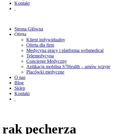
Kontakt
Strona Główna
Oferta
Klient indywidualny
Oferta dla firm
Medycyna pracy i platforma webmedical
Telemedycyna
Concierge Medyczny
Aplikacja mobilna S7Health – umów wizytę
Placówki medyczne
O nas
Blog
Sklep
Kontakt
rak pęcherza