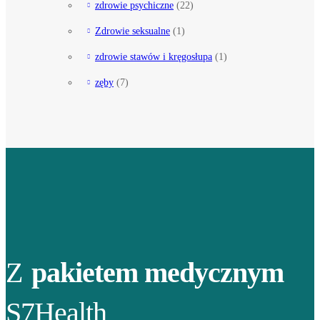
zdrowie psychiczne
(22)
Zdrowie seksualne
(1)
zdrowie stawów i kręgosłupa
(1)
zęby
(7)
Z
pakietem medycznym
S7Health