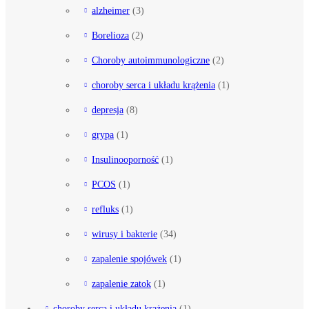
alzheimer
(3)
Borelioza
(2)
Choroby autoimmunologiczne
(2)
choroby serca i układu krążenia
(1)
depresja
(8)
grypa
(1)
Insulinooporność
(1)
PCOS
(1)
refluks
(1)
wirusy i bakterie
(34)
zapalenie spojówek
(1)
zapalenie zatok
(1)
choroby serca i układu krążenia
(1)