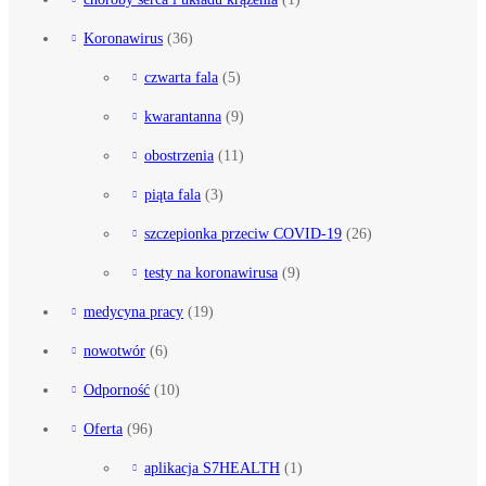
Koronawirus
(36)
czwarta fala
(5)
kwarantanna
(9)
obostrzenia
(11)
piąta fala
(3)
szczepionka przeciw COVID-19
(26)
testy na koronawirusa
(9)
medycyna pracy
(19)
nowotwór
(6)
Odporność
(10)
Oferta
(96)
aplikacja S7HEALTH
(1)