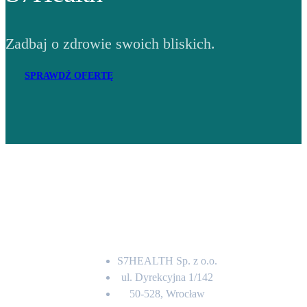
Zadbaj o zdrowie swoich bliskich.
SPRAWDŹ OFERTĘ
Adres
S7HEALTH Sp. z o.o.
ul. Dyrekcyjna 1/142
50-528, Wrocław