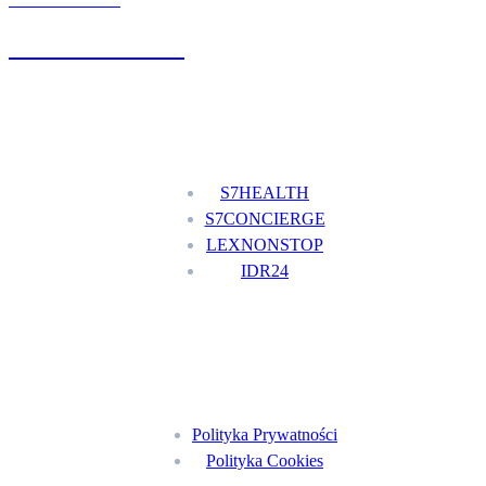
UMÓW WIZYTĘ
+48 777 111 777
Nasze usługi
S7HEALTH
S7CONCIERGE
LEXNONSTOP
IDR24
Menu
Polityka Prywatności
Polityka Cookies