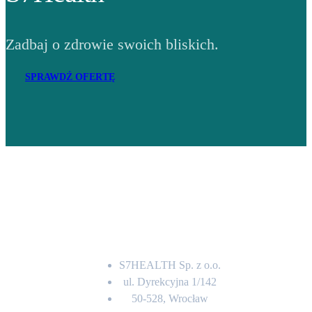
Zadbaj o zdrowie swoich bliskich.
SPRAWDŹ OFERTĘ
Adres
S7HEALTH Sp. z o.o.
ul. Dyrekcyjna 1/142
50-528, Wrocław