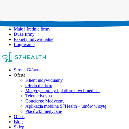
Umów wizytę:
+48 777 111 777
Infolinia czynna:
pon-pt: 8.00-20.00
Małe i średnie firmy
Duże firmy
Pakiety indywidualne
Logowanie
Strona Główna
Oferta
Klient indywidualny
Oferta dla firm
Medycyna pracy i platforma webmedical
Telemedycyna
Concierge Medyczny
Aplikacja mobilna S7Health – umów wizytę
Placówki medyczne
O nas
Blog
Sklep