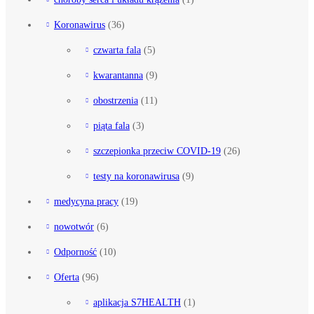
Koronawirus
(36)
czwarta fala
(5)
kwarantanna
(9)
obostrzenia
(11)
piąta fala
(3)
szczepionka przeciw COVID-19
(26)
testy na koronawirusa
(9)
medycyna pracy
(19)
nowotwór
(6)
Odporność
(10)
Oferta
(96)
aplikacja S7HEALTH
(1)