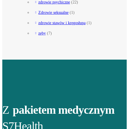
zdrowie psychiczne
(22)
Zdrowie seksualne
(1)
zdrowie stawów i kręgosłupa
(1)
zęby
(7)
Z
pakietem medycznym
S7Health