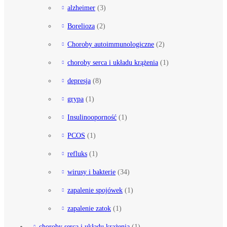
alzheimer
(3)
Borelioza
(2)
Choroby autoimmunologiczne
(2)
choroby serca i układu krążenia
(1)
depresja
(8)
grypa
(1)
Insulinooporność
(1)
PCOS
(1)
refluks
(1)
wirusy i bakterie
(34)
zapalenie spojówek
(1)
zapalenie zatok
(1)
choroby serca i układu krążenia
(1)