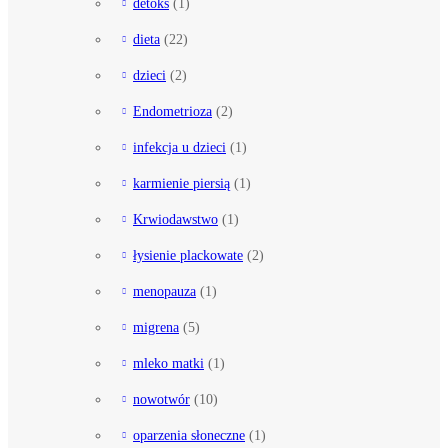
detoks
(1)
dieta
(22)
dzieci
(2)
Endometrioza
(2)
infekcja u dzieci
(1)
karmienie piersią
(1)
Krwiodawstwo
(1)
łysienie plackowate
(2)
menopauza
(1)
migrena
(5)
mleko matki
(1)
nowotwór
(10)
oparzenia słoneczne
(1)