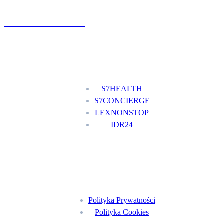
UMÓW WIZYTĘ
+48 777 111 777
Nasze usługi
S7HEALTH
S7CONCIERGE
LEXNONSTOP
IDR24
Menu
Polityka Prywatności
Polityka Cookies