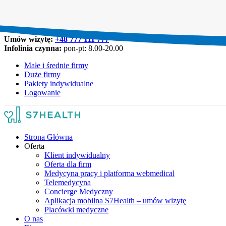
Umów wizytę:
+48 777 111 777
Infolinia czynna:
pon-pt: 8.00-20.00
Małe i średnie firmy
Duże firmy
Pakiety indywidualne
Logowanie
Strona Główna
Oferta
Klient indywidualny
Oferta dla firm
Medycyna pracy i platforma webmedical
Telemedycyna
Concierge Medyczny
Aplikacja mobilna S7Health – umów wizytę
Placówki medyczne
O nas