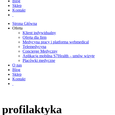
Blog
Sklep
Kontakt
Strona Główna
Oferta
Klient indywidualny
Oferta dla firm
Medycyna pracy i platforma webmedical
Telemedycyna
Concierge Medyczny
Aplikacja mobilna S7Health – umów wizytę
Placówki medyczne
O nas
Blog
Sklep
Kontakt
profilaktyka