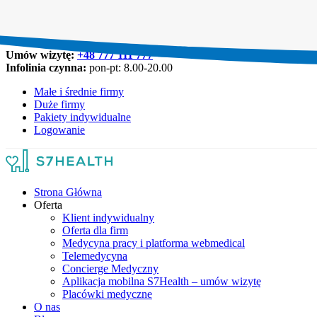
Umów wizytę:
+48 777 111 777
Infolinia czynna:
pon-pt: 8.00-20.00
Małe i średnie firmy
Duże firmy
Pakiety indywidualne
Logowanie
Strona Główna
Oferta
Klient indywidualny
Oferta dla firm
Medycyna pracy i platforma webmedical
Telemedycyna
Concierge Medyczny
Aplikacja mobilna S7Health – umów wizytę
Placówki medyczne
O nas