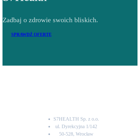
Zadbaj o zdrowie swoich bliskich.
SPRAWDŹ OFERTĘ
Adres
S7HEALTH Sp. z o.o.
ul. Dyrekcyjna 1/142
50-528, Wrocław