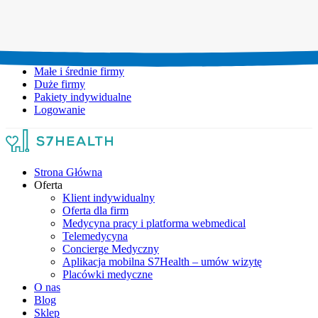
Umów wizytę:
+48 777 111 777
Infolinia czynna:
pon-pt: 8.00-20.00
Małe i średnie firmy
Duże firmy
Pakiety indywidualne
Logowanie
Strona Główna
Oferta
Klient indywidualny
Oferta dla firm
Medycyna pracy i platforma webmedical
Telemedycyna
Concierge Medyczny
Aplikacja mobilna S7Health – umów wizytę
Placówki medyczne
O nas
Blog
Sklep