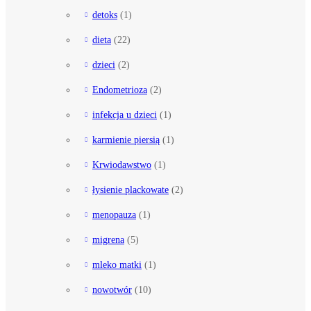
detoks
(1)
dieta
(22)
dzieci
(2)
Endometrioza
(2)
infekcja u dzieci
(1)
karmienie piersią
(1)
Krwiodawstwo
(1)
łysienie plackowate
(2)
menopauza
(1)
migrena
(5)
mleko matki
(1)
nowotwór
(10)