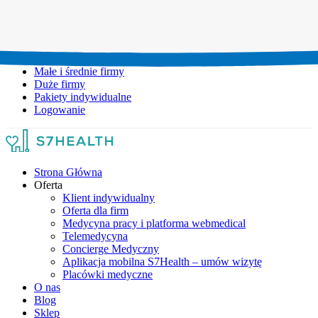
Umów wizytę:
+48 777 111 777
Infolinia czynna:
pon-pt: 8.00-20.00
Małe i średnie firmy
Duże firmy
Pakiety indywidualne
Logowanie
Strona Główna
Oferta
Klient indywidualny
Oferta dla firm
Medycyna pracy i platforma webmedical
Telemedycyna
Concierge Medyczny
Aplikacja mobilna S7Health – umów wizytę
Placówki medyczne
O nas
Blog
Sklep