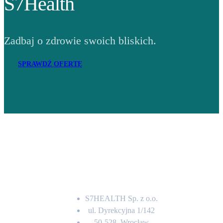
S7Health
Zadbaj o zdrowie swoich bliskich.
SPRAWDŹ OFERTĘ
Adres
S7HEALTH Sp. z o.o.
ul. Dyrekcyjna 1/142
50-528, Wrocław