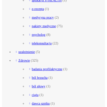
aplikacja S7HEALTH
(1)
e-recepta
(1)
medycyna pracy
(2)
pakiety medyczne
(75)
psycholog
(8)
telekonsultacja
(22)
uzależnienie
(5)
Zdrowie
(325)
badania profilaktyczne
(1)
ból brzucha
(1)
ból głowy
(1)
ciąża
(1)
dawca szpiku
(1)