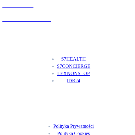
UMÓW WIZYTĘ
+48 777 111 777
Nasze usługi
S7HEALTH
S7CONCIERGE
LEXNONSTOP
IDR24
Menu
Polityka Prywatności
Polityka Cookies