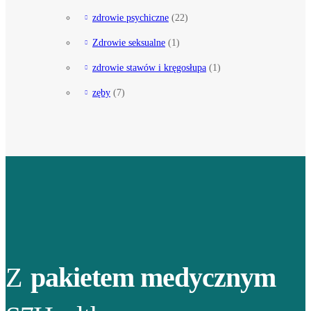
zdrowie psychiczne
(22)
Zdrowie seksualne
(1)
zdrowie stawów i kręgosłupa
(1)
zęby
(7)
Z
pakietem medycznym