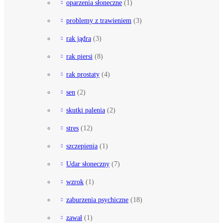
oparzenia słoneczne
(1)
problemy z trawieniem
(3)
rak jądra
(3)
rak piersi
(8)
rak prostaty
(4)
sen
(2)
skutki palenia
(2)
stres
(12)
szczepienia
(1)
Udar słoneczny
(7)
wzrok
(1)
zaburzenia psychiczne
(18)
zawał
(1)