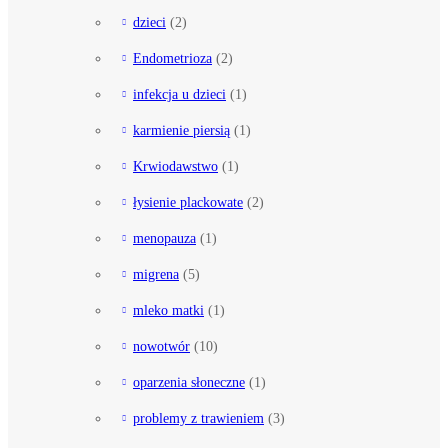
dzieci
(2)
Endometrioza
(2)
infekcja u dzieci
(1)
karmienie piersią
(1)
Krwiodawstwo
(1)
łysienie plackowate
(2)
menopauza
(1)
migrena
(5)
mleko matki
(1)
nowotwór
(10)
oparzenia słoneczne
(1)
problemy z trawieniem
(3)