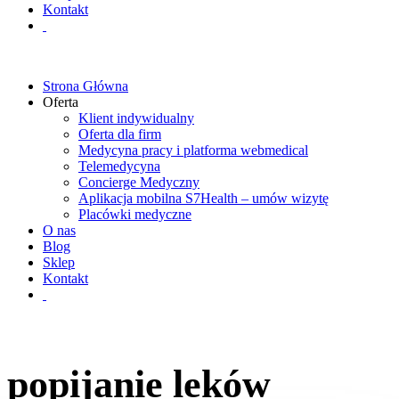
Kontakt
Strona Główna
Oferta
Klient indywidualny
Oferta dla firm
Medycyna pracy i platforma webmedical
Telemedycyna
Concierge Medyczny
Aplikacja mobilna S7Health – umów wizytę
Placówki medyczne
O nas
Blog
Sklep
Kontakt
popijanie leków