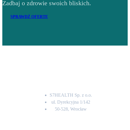
Zadbaj o zdrowie swoich bliskich.
SPRAWDŹ OFERTĘ
Adres
S7HEALTH Sp. z o.o.
ul. Dyrekcyjna 1/142
50-528, Wrocław