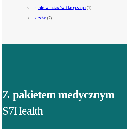
zdrowie stawów i kręgosłupa
(1)
zęby
(7)
Z
pakietem medycznym
S7Health