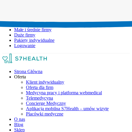
Umów wizytę:
+48 777 111 777
Infolinia czynna:
pon-pt: 8.00-20.00
Małe i średnie firmy
Duże firmy
Pakiety indywidualne
Logowanie
Strona Główna
Oferta
Klient indywidualny
Oferta dla firm
Medycyna pracy i platforma webmedical
Telemedycyna
Concierge Medyczny
Aplikacja mobilna S7Health – umów wizytę
Placówki medyczne
O nas
Blog
Sklep