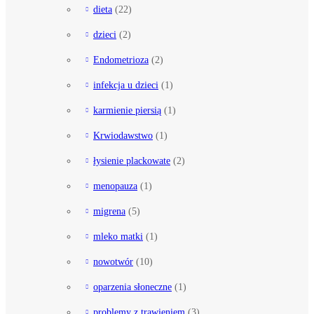
dieta
(22)
dzieci
(2)
Endometrioza
(2)
infekcja u dzieci
(1)
karmienie piersią
(1)
Krwiodawstwo
(1)
łysienie plackowate
(2)
menopauza
(1)
migrena
(5)
mleko matki
(1)
nowotwór
(10)
oparzenia słoneczne
(1)
problemy z trawieniem
(3)