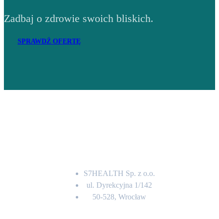
Zadbaj o zdrowie swoich bliskich.
SPRAWDŹ OFERTĘ
Adres
S7HEALTH Sp. z o.o.
ul. Dyrekcyjna 1/142
50-528, Wrocław