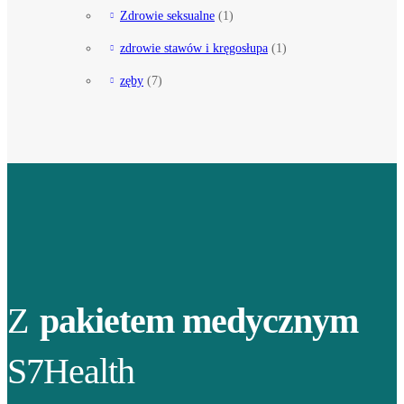
Zdrowie seksualne
(1)
zdrowie stawów i kręgosłupa
(1)
zęby
(7)
Z
pakietem medycznym
S7Health