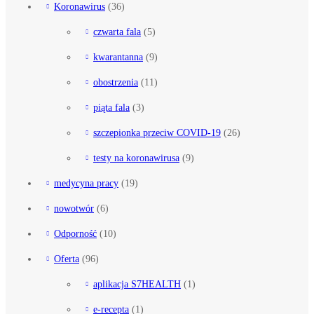
Koronawirus
(36)
czwarta fala
(5)
kwarantanna
(9)
obostrzenia
(11)
piąta fala
(3)
szczepionka przeciw COVID-19
(26)
testy na koronawirusa
(9)
medycyna pracy
(19)
nowotwór
(6)
Odporność
(10)
Oferta
(96)
aplikacja S7HEALTH
(1)
e-recepta
(1)