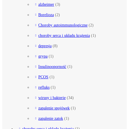
alzheimer
(3)
Borelioza
(2)
Choroby autoimmunologiczne
(2)
choroby serca i układu krążenia
(1)
depresja
(8)
grypa
(1)
Insulinooporność
(1)
PCOS
(1)
refluks
(1)
wirusy i bakterie
(34)
zapalenie spojówek
(1)
zapalenie zatok
(1)
choroby serca i układu krążenia
(1)