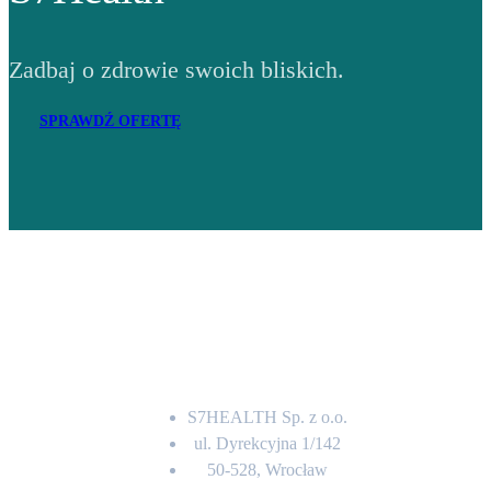
Zadbaj o zdrowie swoich bliskich.
SPRAWDŹ OFERTĘ
Adres
S7HEALTH Sp. z o.o.
ul. Dyrekcyjna 1/142
50-528, Wrocław