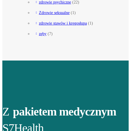
zdrowie psychiczne
(22)
Zdrowie seksualne
(1)
zdrowie stawów i kręgosłupa
(1)
zęby
(7)
Z
pakietem medycznym
S7Health