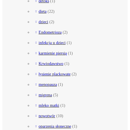
detoks
(1)
dieta
(22)
dzieci
(2)
Endometrioza
(2)
infekcja u dzieci
(1)
karmienie piersią
(1)
Krwiodawstwo
(1)
łysienie plackowate
(2)
menopauza
(1)
migrena
(5)
mleko matki
(1)
nowotwór
(10)
oparzenia słoneczne
(1)