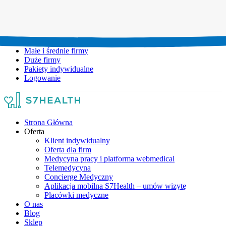
Umów wizytę:
+48 777 111 777
Infolinia czynna:
pon-pt: 8.00-20.00
Małe i średnie firmy
Duże firmy
Pakiety indywidualne
Logowanie
Strona Główna
Oferta
Klient indywidualny
Oferta dla firm
Medycyna pracy i platforma webmedical
Telemedycyna
Concierge Medyczny
Aplikacja mobilna S7Health – umów wizytę
Placówki medyczne
O nas
Blog
Sklep