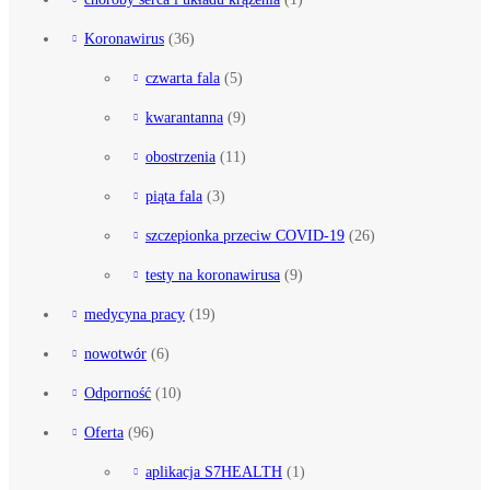
Koronawirus
(36)
czwarta fala
(5)
kwarantanna
(9)
obostrzenia
(11)
piąta fala
(3)
szczepionka przeciw COVID-19
(26)
testy na koronawirusa
(9)
medycyna pracy
(19)
nowotwór
(6)
Odporność
(10)
Oferta
(96)
aplikacja S7HEALTH
(1)