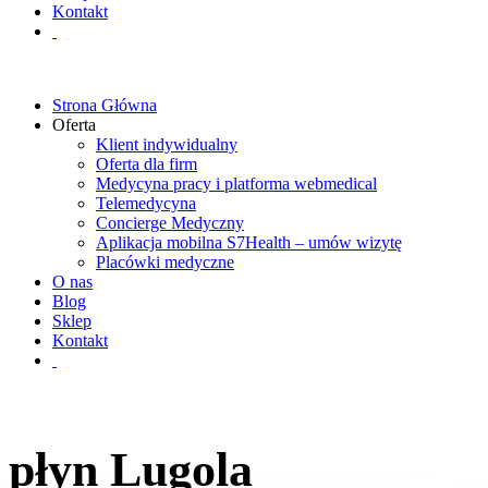
Kontakt
Strona Główna
Oferta
Klient indywidualny
Oferta dla firm
Medycyna pracy i platforma webmedical
Telemedycyna
Concierge Medyczny
Aplikacja mobilna S7Health – umów wizytę
Placówki medyczne
O nas
Blog
Sklep
Kontakt
płyn Lugola