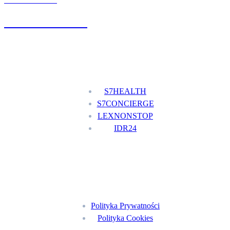
UMÓW WIZYTĘ
+48 777 111 777
Nasze usługi
S7HEALTH
S7CONCIERGE
LEXNONSTOP
IDR24
Menu
Polityka Prywatności
Polityka Cookies