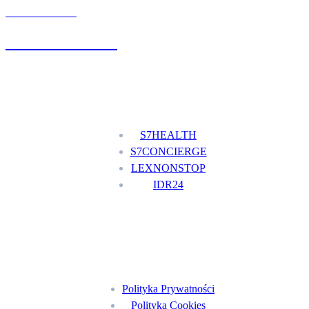
UMÓW WIZYTĘ
+48 777 111 777
Nasze usługi
S7HEALTH
S7CONCIERGE
LEXNONSTOP
IDR24
Menu
Polityka Prywatności
Polityka Cookies