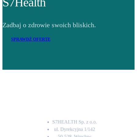
S7Health
Zadbaj o zdrowie swoich bliskich.
SPRAWDŹ OFERTĘ
Adres
S7HEALTH Sp. z o.o.
ul. Dyrekcyjna 1/142
50-528, Wrocław