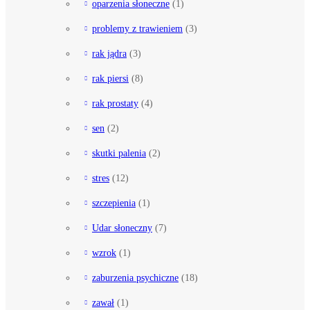
oparzenia słoneczne
(1)
problemy z trawieniem
(3)
rak jądra
(3)
rak piersi
(8)
rak prostaty
(4)
sen
(2)
skutki palenia
(2)
stres
(12)
szczepienia
(1)
Udar słoneczny
(7)
wzrok
(1)
zaburzenia psychiczne
(18)
zawał
(1)