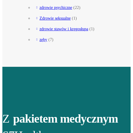
zdrowie psychiczne
(22)
Zdrowie seksualne
(1)
zdrowie stawów i kręgosłupa
(1)
zęby
(7)
Z
pakietem medycznym