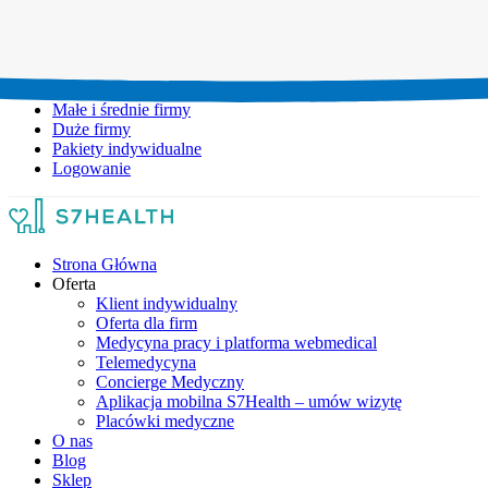
Umów wizytę:
+48 777 111 777
Infolinia czynna:
pon-pt: 8.00-20.00
Małe i średnie firmy
Duże firmy
Pakiety indywidualne
Logowanie
Strona Główna
Oferta
Klient indywidualny
Oferta dla firm
Medycyna pracy i platforma webmedical
Telemedycyna
Concierge Medyczny
Aplikacja mobilna S7Health – umów wizytę
Placówki medyczne
O nas
Blog
Sklep