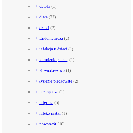
detoks
(1)
dieta
(22)
dzieci
(2)
Endometrioza
(2)
infekcja u dzieci
(1)
karmienie piersią
(1)
Krwiodawstwo
(1)
łysienie plackowate
(2)
menopauza
(1)
migrena
(5)
mleko matki
(1)
nowotwór
(10)