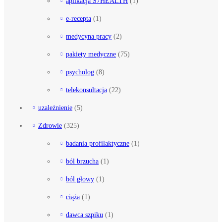
aplikacja S7HEALTH
(1)
e-recepta
(1)
medycyna pracy
(2)
pakiety medyczne
(75)
psycholog
(8)
telekonsultacja
(22)
uzależnienie
(5)
Zdrowie
(325)
badania profilaktyczne
(1)
ból brzucha
(1)
ból głowy
(1)
ciąża
(1)
dawca szpiku
(1)