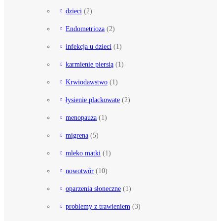
dzieci
(2)
Endometrioza
(2)
infekcja u dzieci
(1)
karmienie piersią
(1)
Krwiodawstwo
(1)
łysienie plackowate
(2)
menopauza
(1)
migrena
(5)
mleko matki
(1)
nowotwór
(10)
oparzenia słoneczne
(1)
problemy z trawieniem
(3)