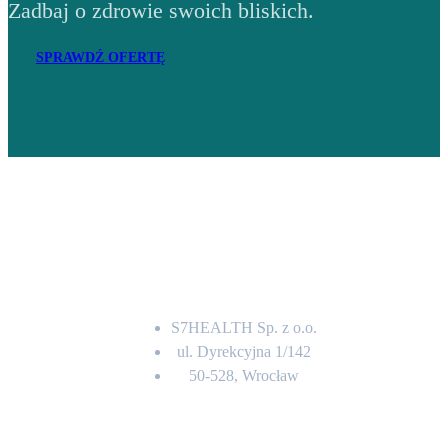
Zadbaj o zdrowie swoich bliskich.
SPRAWDŹ OFERTĘ
Adres
S7HEALTH Sp. z o.o.
ul. Dyrekcyjna 1/142
50-528, Wrocław