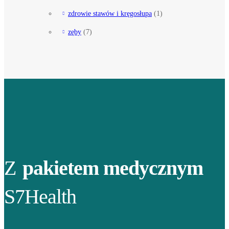
zdrowie stawów i kręgosłupa
(1)
zęby
(7)
Z
pakietem medycznym
S7Health