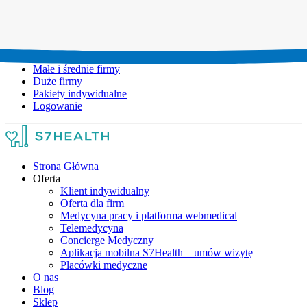
Umów wizytę:
+48 777 111 777
Infolinia czynna:
pon-pt: 8.00-20.00
Małe i średnie firmy
Duże firmy
Pakiety indywidualne
Logowanie
Strona Główna
Oferta
Klient indywidualny
Oferta dla firm
Medycyna pracy i platforma webmedical
Telemedycyna
Concierge Medyczny
Aplikacja mobilna S7Health – umów wizytę
Placówki medyczne
O nas
Blog
Sklep