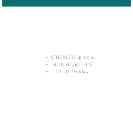
Adres
S7HEALTH Sp. z o.o.
ul. Dyrekcyjna 1/142
50-528, Wrocław
Kontakt