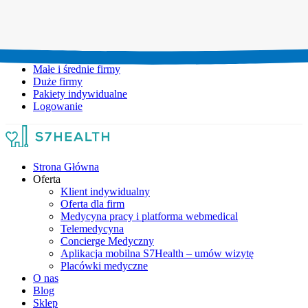
Umów wizytę:
+48 777 111 777
Infolinia czynna:
pon-pt: 8.00-20.00
Małe i średnie firmy
Duże firmy
Pakiety indywidualne
Logowanie
Strona Główna
Oferta
Klient indywidualny
Oferta dla firm
Medycyna pracy i platforma webmedical
Telemedycyna
Concierge Medyczny
Aplikacja mobilna S7Health – umów wizytę
Placówki medyczne
O nas
Blog
Sklep