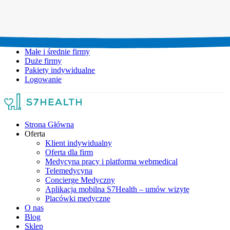
Umów wizytę:
+48 777 111 777
Infolinia czynna:
pon-pt: 8.00-20.00
Małe i średnie firmy
Duże firmy
Pakiety indywidualne
Logowanie
Strona Główna
Oferta
Klient indywidualny
Oferta dla firm
Medycyna pracy i platforma webmedical
Telemedycyna
Concierge Medyczny
Aplikacja mobilna S7Health – umów wizytę
Placówki medyczne
O nas
Blog
Sklep