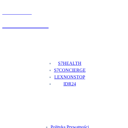
UMÓW WIZYTĘ
+48 777 111 777
Nasze usługi
S7HEALTH
S7CONCIERGE
LEXNONSTOP
IDR24
Menu
Polityka Prywatności