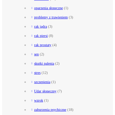
oparzenia słoneczne
(1)
problemy z trawieniem
(3)
rak jądra
(3)
rak piersi
(8)
rak prostaty
(4)
sen
(2)
skutki palenia
(2)
stres
(12)
szczepienia
(1)
Udar słoneczny
(7)
wzrok
(1)
zaburzenia psychiczne
(18)