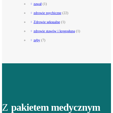
zawał
(1)
zdrowie psychiczne
(22)
Zdrowie seksualne
(1)
zdrowie stawów i kręgosłupa
(1)
zęby
(7)
Z
pakietem medycznym