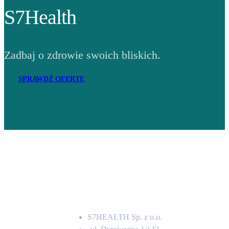
S7Health
Zadbaj o zdrowie swoich bliskich.
SPRAWDŹ OFERTĘ
Adres
S7HEALTH Sp. z o.o.