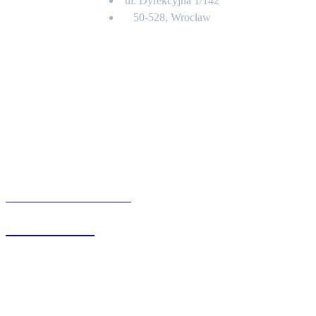
ul. Dyrekcyjna 1/142
50-528, Wrocław
Kontakt
BIURO OBSŁUGI KLIENTA
71 342 88 41