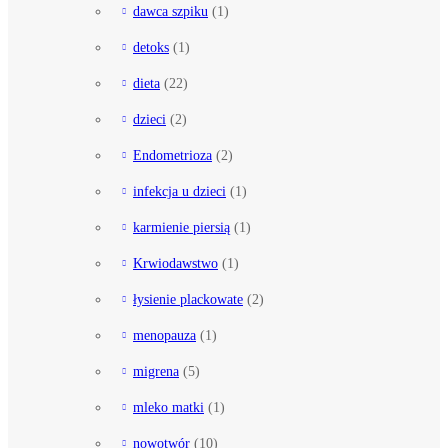
dawca szpiku
(1)
detoks
(1)
dieta
(22)
dzieci
(2)
Endometrioza
(2)
infekcja u dzieci
(1)
karmienie piersią
(1)
Krwiodawstwo
(1)
łysienie plackowate
(2)
menopauza
(1)
migrena
(5)
mleko matki
(1)
nowotwór
(10)