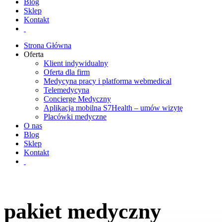
Blog
Sklep
Kontakt
Strona Główna
Oferta
Klient indywidualny
Oferta dla firm
Medycyna pracy i platforma webmedical
Telemedycyna
Concierge Medyczny
Aplikacja mobilna S7Health – umów wizytę
Placówki medyczne
O nas
Blog
Sklep
Kontakt
pakiet medyczny