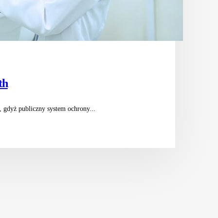
th
e, gdyż publiczny system ochrony...