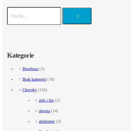
Kategorie
Borelioza
(3)
Brak kategorii
(18)
Choroby
(216)
aids i hiv
(2)
alergia
(14)
alzheimer
(3)