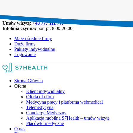
Umów wizytę:
+48 777 111 777
Infolinia czynna:
pon-pt: 8.00-20.00
Małe i średnie firmy
Duże firmy
Pakiety indywidualne
Logowanie
Strona Główna
Oferta
Klient indywidualny
Oferta dla firm
Medycyna pracy i platforma webmedical
Telemedycyna
Concierge Medyczny
Aplikacja mobilna S7Health – umów wizytę
Placówki medyczne
O nas