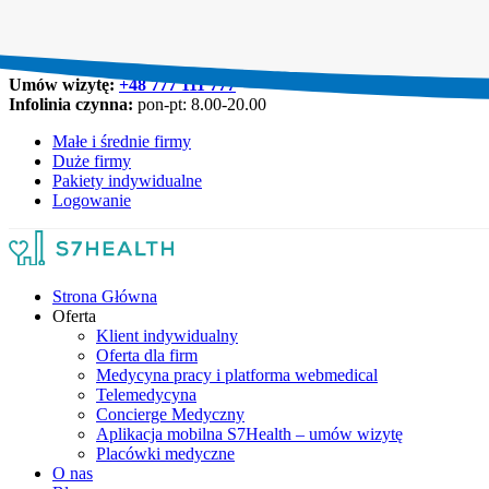
Umów wizytę:
+48 777 111 777
Infolinia czynna:
pon-pt: 8.00-20.00
Małe i średnie firmy
Duże firmy
Pakiety indywidualne
Logowanie
Strona Główna
Oferta
Klient indywidualny
Oferta dla firm
Medycyna pracy i platforma webmedical
Telemedycyna
Concierge Medyczny
Aplikacja mobilna S7Health – umów wizytę
Placówki medyczne
O nas