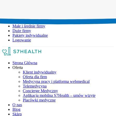
Umów wizytę:
+48 777 111 777
Infolinia czynna:
pon-pt: 8.00-20.00
Małe i średnie firmy
Duże firmy
Pakiety indywidualne
Logowanie
Strona Główna
Oferta
Klient indywidualny
Oferta dla firm
Medycyna pracy i platforma webmedical
Telemedycyna
Concierge Medyczny
Aplikacja mobilna S7Health – umów wizytę
Placówki medyczne
O nas
Blog
Sklep