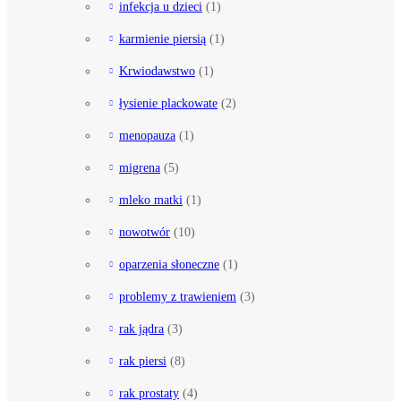
infekcja u dzieci
(1)
karmienie piersią
(1)
Krwiodawstwo
(1)
łysienie plackowate
(2)
menopauza
(1)
migrena
(5)
mleko matki
(1)
nowotwór
(10)
oparzenia słoneczne
(1)
problemy z trawieniem
(3)
rak jądra
(3)
rak piersi
(8)
rak prostaty
(4)