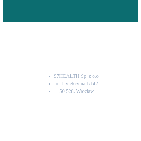
Adres
S7HEALTH Sp. z o.o.
ul. Dyrekcyjna 1/142
50-528, Wrocław
Kontakt