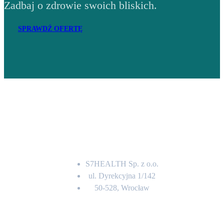
Zadbaj o zdrowie swoich bliskich.
SPRAWDŹ OFERTĘ
Adres
S7HEALTH Sp. z o.o.
ul. Dyrekcyjna 1/142
50-528, Wrocław