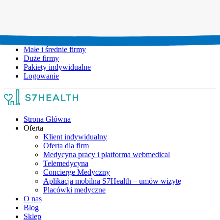
Umów wizytę:
+48 777 111 777
Infolinia czynna:
pon-pt: 8.00-20.00
Małe i średnie firmy
Duże firmy
Pakiety indywidualne
Logowanie
Strona Główna
Oferta
Klient indywidualny
Oferta dla firm
Medycyna pracy i platforma webmedical
Telemedycyna
Concierge Medyczny
Aplikacja mobilna S7Health – umów wizytę
Placówki medyczne
O nas
Blog
Sklep