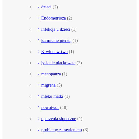
dzieci
(2)
Endometrioza
(2)
infekcja u dzieci
(1)
karmienie piersią
(1)
Krwiodawstwo
(1)
łysienie plackowate
(2)
menopauza
(1)
migrena
(5)
mleko matki
(1)
nowotwór
(10)
oparzenia słoneczne
(1)
problemy z trawieniem
(3)