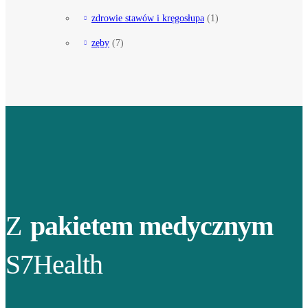
zdrowie stawów i kręgosłupa
(1)
zęby
(7)
Z
pakietem medycznym
S7Health