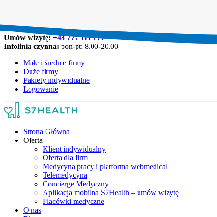
Umów wizytę:
+48 777 111 777
Infolinia czynna:
pon-pt: 8.00-20.00
Małe i średnie firmy
Duże firmy
Pakiety indywidualne
Logowanie
Strona Główna
Oferta
Klient indywidualny
Oferta dla firm
Medycyna pracy i platforma webmedical
Telemedycyna
Concierge Medyczny
Aplikacja mobilna S7Health – umów wizytę
Placówki medyczne
O nas