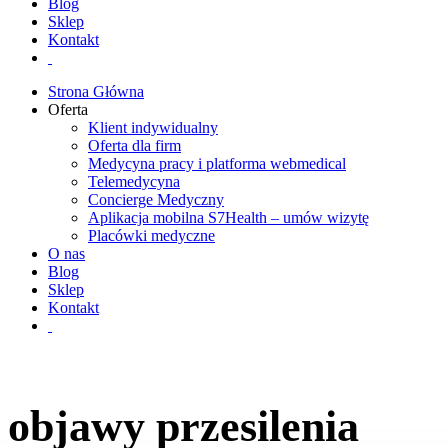
Blog
Sklep
Kontakt
Strona Główna
Oferta
Klient indywidualny
Oferta dla firm
Medycyna pracy i platforma webmedical
Telemedycyna
Concierge Medyczny
Aplikacja mobilna S7Health – umów wizytę
Placówki medyczne
O nas
Blog
Sklep
Kontakt
objawy przesilenia