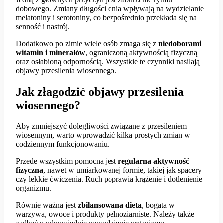
dobowego. Zmiany długości dnia wpływają na wydzielanie
melatoniny i serotoniny, co bezpośrednio przekłada się na
senność i nastrój.
Dodatkowo po zimie wiele osób zmaga się z
niedoborami
witamin i minerałów
, ograniczoną aktywnością fizyczną
oraz osłabioną odpornością. Wszystkie te czynniki nasilają
objawy przesilenia wiosennego.
Jak złagodzić objawy przesilenia
wiosennego?
Aby zmniejszyć dolegliwości związane z przesileniem
wiosennym, warto wprowadzić kilka prostych zmian w
codziennym funkcjonowaniu.
Przede wszystkim pomocna jest
regularna aktywność
fizyczna
, nawet w umiarkowanej formie, takiej jak spacery
czy lekkie ćwiczenia. Ruch poprawia krążenie i dotlenienie
organizmu.
Równie ważna jest
zbilansowana dieta
, bogata w
warzywa, owoce i produkty pełnoziarniste. Należy także
zadbać o odpowiednie nawodnienie organizmu.