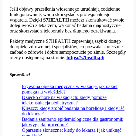
Jeśli objawy przesilenia wiosennego utrudniają codzienne
funkcjonowanie, warto skorzystać z profesjonalnego
wsparcia. Dzięki
S7HEALTH
możesz skonsultować swoje
dolegliwości z lekarzem, wykonać badania diagnostyczne
oraz skorzystać z teleporady bez długiego oczekiwania.
Pakiety medyczne S7HEALTH zapewniają szybki dostęp
do opieki zdrowotnej i specjalistów, co pozwala skutecznie
zadbać o zdrowie i dobre samopoczucie po zimie. Szczegóły
oferty dostępne są na stronie:
https://s7health.pl/
Sprawdź też
Prywatna opieka medyczna w wakacje: jak pakiet
pomaga na wyjeździe?
Dziecko chore na wakacjach: kiedy pomoże
telekonsultacja pediatryczna?
Kleszcz: kiedy zrobić badania na boreliozę i kiedy iść
do lekarza?
Badania sanitarno-epidemiologiczne dla gastronomii:
jak wygląda procedura?
Oparzenie słoneczne: kiedy do lekarza i jak uniknąć
powikłań?