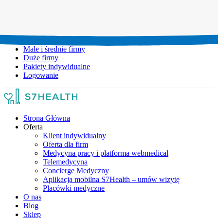
Umów wizytę:
+48 777 111 777
Infolinia czynna:
pon-pt: 8.00-20.00
Małe i średnie firmy
Duże firmy
Pakiety indywidualne
Logowanie
Strona Główna
Oferta
Klient indywidualny
Oferta dla firm
Medycyna pracy i platforma webmedical
Telemedycyna
Concierge Medyczny
Aplikacja mobilna S7Health – umów wizytę
Placówki medyczne
O nas
Blog
Sklep