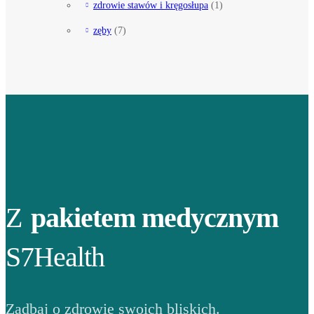
zdrowie stawów i kręgosłupa
(1)
zęby
(7)
Z
pakietem medycznym
S7Health
Zadbaj o zdrowie swoich bliskich.