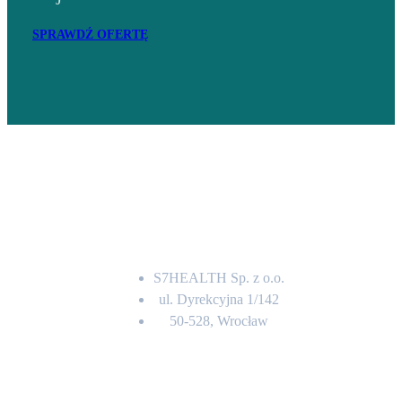
SPRAWDŹ OFERTĘ
Adres
S7HEALTH Sp. z o.o.
ul. Dyrekcyjna 1/142
50-528, Wrocław