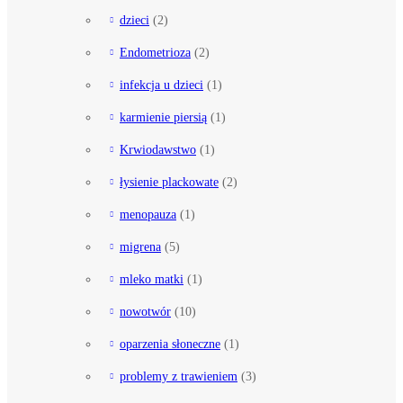
dzieci
(2)
Endometrioza
(2)
infekcja u dzieci
(1)
karmienie piersią
(1)
Krwiodawstwo
(1)
łysienie plackowate
(2)
menopauza
(1)
migrena
(5)
mleko matki
(1)
nowotwór
(10)
oparzenia słoneczne
(1)
problemy z trawieniem
(3)