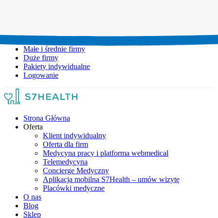
Umów wizytę:
+48 777 111 777
Infolinia czynna:
pon-pt: 8.00-20.00
Małe i średnie firmy
Duże firmy
Pakiety indywidualne
Logowanie
Strona Główna
Oferta
Klient indywidualny
Oferta dla firm
Medycyna pracy i platforma webmedical
Telemedycyna
Concierge Medyczny
Aplikacja mobilna S7Health – umów wizytę
Placówki medyczne
O nas
Blog
Sklep