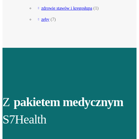
zdrowie stawów i kręgosłupa
(1)
zęby
(7)
Z
pakietem medycznym
S7Health