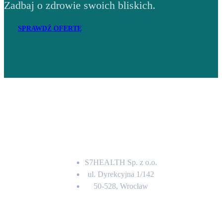
Zadbaj o zdrowie swoich bliskich.
SPRAWDŹ OFERTĘ
Adres
S7HEALTH Sp. z o.o.
ul. Dyrekcyjna 1/142
50-528, Wrocław