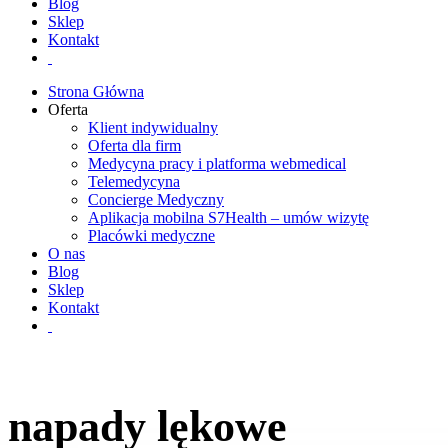
Blog
Sklep
Kontakt
Strona Główna
Oferta
Klient indywidualny
Oferta dla firm
Medycyna pracy i platforma webmedical
Telemedycyna
Concierge Medyczny
Aplikacja mobilna S7Health – umów wizytę
Placówki medyczne
O nas
Blog
Sklep
Kontakt
napady lękowe