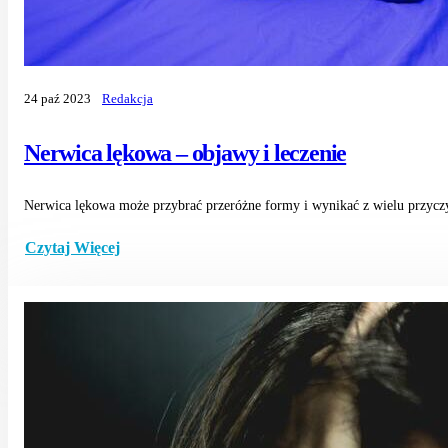
24 paź 2023
Redakcja
Nerwica lękowa – objawy i leczenie
Nerwica lękowa może przybrać przeróżne formy i wynikać z wielu przyczyn
Czytaj Więcej