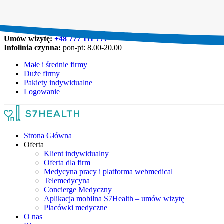
Umów wizytę:
+48 777 111 777
Infolinia czynna:
pon-pt: 8.00-20.00
Małe i średnie firmy
Duże firmy
Pakiety indywidualne
Logowanie
Strona Główna
Oferta
Klient indywidualny
Oferta dla firm
Medycyna pracy i platforma webmedical
Telemedycyna
Concierge Medyczny
Aplikacja mobilna S7Health – umów wizytę
Placówki medyczne
O nas