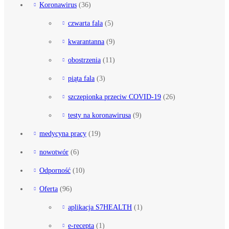
Koronawirus
(36)
czwarta fala
(5)
kwarantanna
(9)
obostrzenia
(11)
piąta fala
(3)
szczepionka przeciw COVID-19
(26)
testy na koronawirusa
(9)
medycyna pracy
(19)
nowotwór
(6)
Odporność
(10)
Oferta
(96)
aplikacja S7HEALTH
(1)
e-recepta
(1)