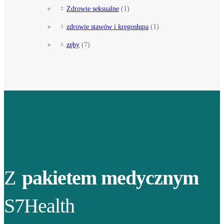
Zdrowie seksualne
(1)
zdrowie stawów i kręgosłupa
(1)
zęby
(7)
Z
pakietem medycznym
S7Health