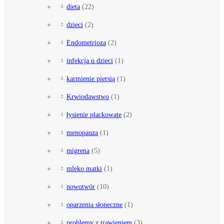
dieta
(22)
dzieci
(2)
Endometrioza
(2)
infekcja u dzieci
(1)
karmienie piersią
(1)
Krwiodawstwo
(1)
łysienie plackowate
(2)
menopauza
(1)
migrena
(5)
mleko matki
(1)
nowotwór
(10)
oparzenia słoneczne
(1)
problemy z trawieniem
(3)