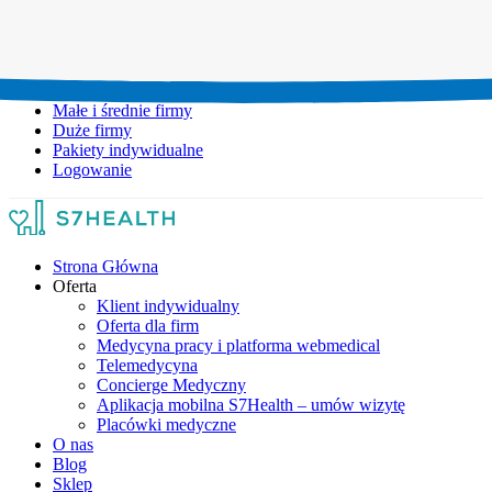
Umów wizytę:
+48 777 111 777
Infolinia czynna:
pon-pt: 8.00-20.00
Małe i średnie firmy
Duże firmy
Pakiety indywidualne
Logowanie
Strona Główna
Oferta
Klient indywidualny
Oferta dla firm
Medycyna pracy i platforma webmedical
Telemedycyna
Concierge Medyczny
Aplikacja mobilna S7Health – umów wizytę
Placówki medyczne
O nas
Blog
Sklep