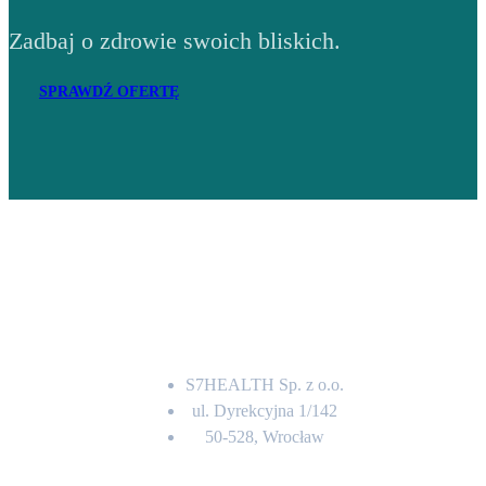
Zadbaj o zdrowie swoich bliskich.
SPRAWDŹ OFERTĘ
Adres
S7HEALTH Sp. z o.o.
ul. Dyrekcyjna 1/142
50-528, Wrocław