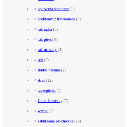
oparzenia słoneczne
(1)
problemy z trawieniem
(3)
rak jądra
(3)
rak piersi
(8)
rak prostaty
(4)
sen
(2)
skutki palenia
(2)
stres
(12)
szczepienia
(1)
Udar słoneczny
(7)
wzrok
(1)
zaburzenia psychiczne
(18)