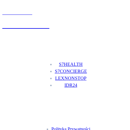
UMÓW WIZYTĘ
+48 777 111 777
Nasze usługi
S7HEALTH
S7CONCIERGE
LEXNONSTOP
IDR24
Menu
Polityka Prywatności