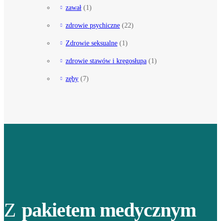
zawał
(1)
zdrowie psychiczne
(22)
Zdrowie seksualne
(1)
zdrowie stawów i kręgosłupa
(1)
zęby
(7)
Z
pakietem medycznym