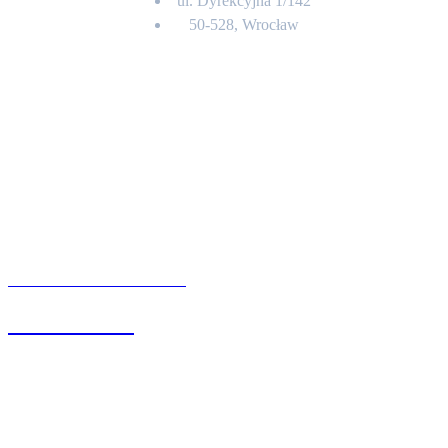
ul. Dyrekcyjna 1/142
50-528, Wrocław
Kontakt
BIURO OBSŁUGI KLIENTA
71 342 88 41