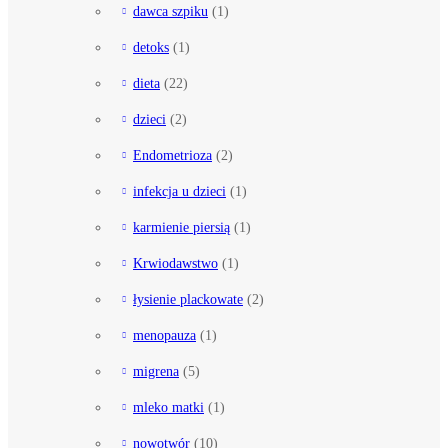
dawca szpiku
(1)
detoks
(1)
dieta
(22)
dzieci
(2)
Endometrioza
(2)
infekcja u dzieci
(1)
karmienie piersią
(1)
Krwiodawstwo
(1)
łysienie plackowate
(2)
menopauza
(1)
migrena
(5)
mleko matki
(1)
nowotwór
(10)