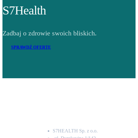
S7Health
Zadbaj o zdrowie swoich bliskich.
SPRAWDŹ OFERTĘ
Adres
S7HEALTH Sp. z o.o.