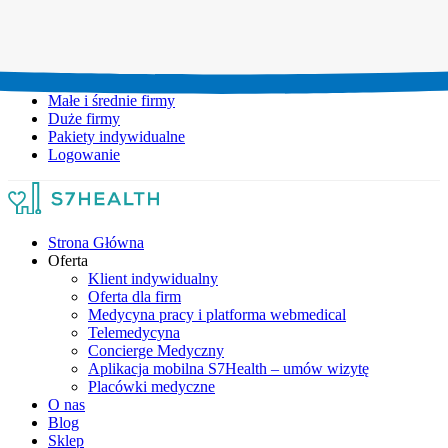
Umów wizytę:
+48 777 111 777
Infolinia czynna:
pon-pt: 8.00-20.00
Małe i średnie firmy
Duże firmy
Pakiety indywidualne
Logowanie
Strona Główna
Oferta
Klient indywidualny
Oferta dla firm
Medycyna pracy i platforma webmedical
Telemedycyna
Concierge Medyczny
Aplikacja mobilna S7Health – umów wizytę
Placówki medyczne
O nas
Blog
Sklep