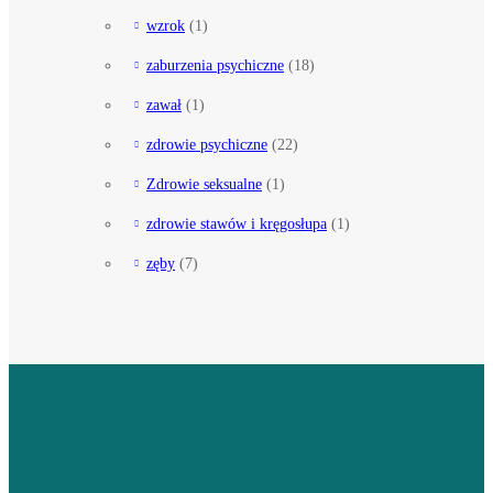
wzrok
(1)
zaburzenia psychiczne
(18)
zawał
(1)
zdrowie psychiczne
(22)
Zdrowie seksualne
(1)
zdrowie stawów i kręgosłupa
(1)
zęby
(7)