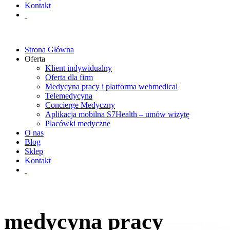
Kontakt
Strona Główna
Oferta
Klient indywidualny
Oferta dla firm
Medycyna pracy i platforma webmedical
Telemedycyna
Concierge Medyczny
Aplikacja mobilna S7Health – umów wizytę
Placówki medyczne
O nas
Blog
Sklep
Kontakt
medycyna pracy