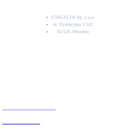
Adres
S7HEALTH Sp. z o.o.
ul. Dyrekcyjna 1/142
50-528, Wrocław
Kontakt
BIURO OBSŁUGI KLIENTA
71 342 88 41