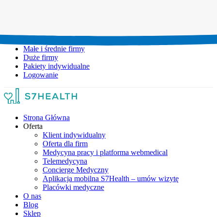
Umów wizytę:
+48 777 111 777
Infolinia czynna:
pon-pt: 8.00-20.00
Małe i średnie firmy
Duże firmy
Pakiety indywidualne
Logowanie
Strona Główna
Oferta
Klient indywidualny
Oferta dla firm
Medycyna pracy i platforma webmedical
Telemedycyna
Concierge Medyczny
Aplikacja mobilna S7Health – umów wizytę
Placówki medyczne
O nas
Blog
Sklep