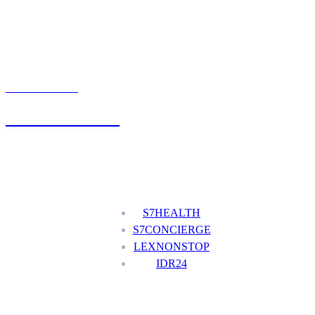
UMÓW WIZYTĘ
+48 777 111 777
Nasze usługi
S7HEALTH
S7CONCIERGE
LEXNONSTOP
IDR24