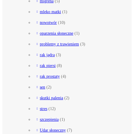
migrena
(5)
mleko matki
(1)
nowotwór
(10)
oparzenia słoneczne
(1)
problemy z trawieniem
(3)
rak jądra
(3)
rak piersi
(8)
rak prostaty
(4)
sen
(2)
skutki palenia
(2)
stres
(12)
szczepienia
(1)
Udar słoneczny
(7)