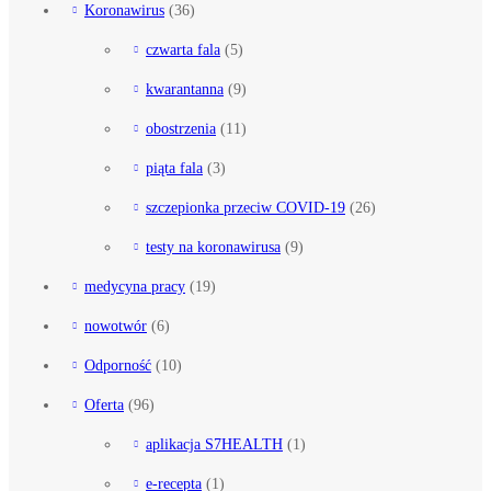
Koronawirus
(36)
czwarta fala
(5)
kwarantanna
(9)
obostrzenia
(11)
piąta fala
(3)
szczepionka przeciw COVID-19
(26)
testy na koronawirusa
(9)
medycyna pracy
(19)
nowotwór
(6)
Odporność
(10)
Oferta
(96)
aplikacja S7HEALTH
(1)
e-recepta
(1)