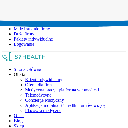
Umów wizytę:
+48 777 111 777
Infolinia czynna:
pon-pt: 8.00-20.00
Małe i średnie firmy
Duże firmy
Pakiety indywidualne
Logowanie
Strona Główna
Oferta
Klient indywidualny
Oferta dla firm
Medycyna pracy i platforma webmedical
Telemedycyna
Concierge Medyczny
Aplikacja mobilna S7Health – umów wizytę
Placówki medyczne
O nas
Blog
Sklep