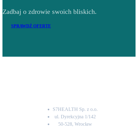
Zadbaj o zdrowie swoich bliskich.
SPRAWDŹ OFERTĘ
Adres
S7HEALTH Sp. z o.o.
ul. Dyrekcyjna 1/142
50-528, Wrocław