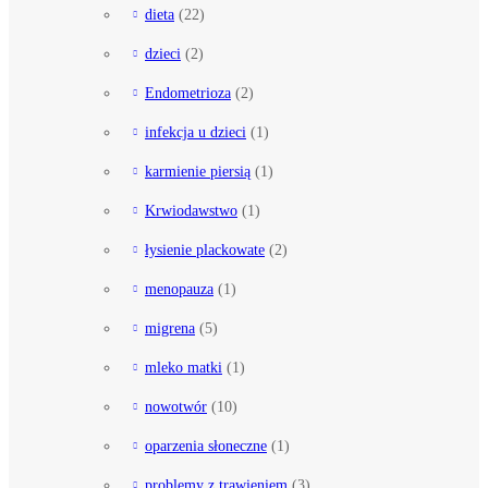
dieta
(22)
dzieci
(2)
Endometrioza
(2)
infekcja u dzieci
(1)
karmienie piersią
(1)
Krwiodawstwo
(1)
łysienie plackowate
(2)
menopauza
(1)
migrena
(5)
mleko matki
(1)
nowotwór
(10)
oparzenia słoneczne
(1)
problemy z trawieniem
(3)