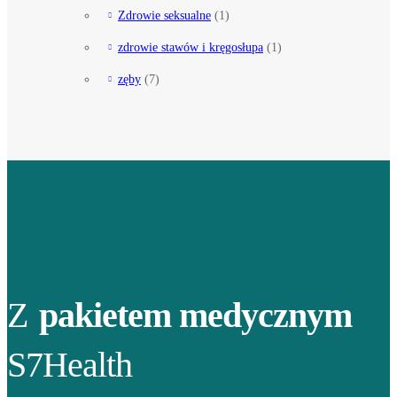
Zdrowie seksualne
(1)
zdrowie stawów i kręgosłupa
(1)
zęby
(7)
Z
pakietem medycznym
S7Health