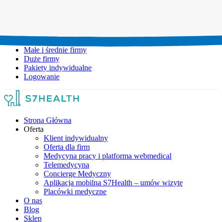
Umów wizytę:
+48 777 111 777
Infolinia czynna:
pon-pt: 8.00-20.00
Małe i średnie firmy
Duże firmy
Pakiety indywidualne
Logowanie
Strona Główna
Oferta
Klient indywidualny
Oferta dla firm
Medycyna pracy i platforma webmedical
Telemedycyna
Concierge Medyczny
Aplikacja mobilna S7Health – umów wizytę
Placówki medyczne
O nas
Blog
Sklep