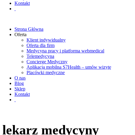
Kontakt
Strona Główna
Oferta
Klient indywidualny
Oferta dla firm
Medycyna pracy i platforma webmedical
Telemedycyna
Concierge Medyczny
Aplikacja mobilna S7Health – umów wizytę
Placówki medyczne
O nas
Blog
Sklep
Kontakt
lekarz medycyny