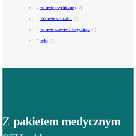
zdrowie psychiczne
(22)
Zdrowie seksualne
(1)
zdrowie stawów i kręgosłupa
(1)
zęby
(7)
Z
pakietem medycznym