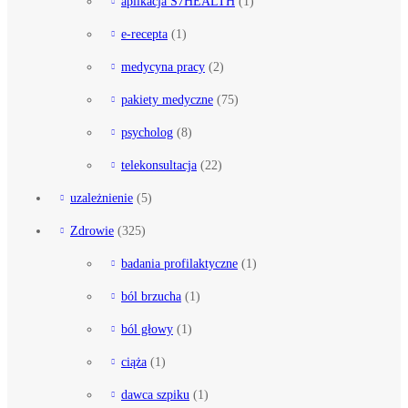
aplikacja S7HEALTH
(1)
e-recepta
(1)
medycyna pracy
(2)
pakiety medyczne
(75)
psycholog
(8)
telekonsultacja
(22)
uzależnienie
(5)
Zdrowie
(325)
badania profilaktyczne
(1)
ból brzucha
(1)
ból głowy
(1)
ciąża
(1)
dawca szpiku
(1)