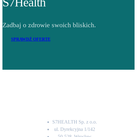
S7Health
Zadbaj o zdrowie swoich bliskich.
SPRAWDŹ OFERTĘ
Adres
S7HEALTH Sp. z o.o.
ul. Dyrekcyjna 1/142
50-528, Wrocław