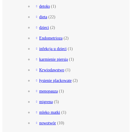
detoks
(1)
dieta
(22)
dzieci
(2)
Endometrioza
(2)
infekcja u dzieci
(1)
karmienie piersią
(1)
Krwiodawstwo
(1)
łysienie plackowate
(2)
menopauza
(1)
migrena
(5)
mleko matki
(1)
nowotwór
(10)