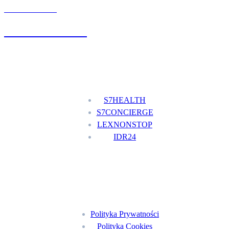
UMÓW WIZYTĘ
+48 777 111 777
Nasze usługi
S7HEALTH
S7CONCIERGE
LEXNONSTOP
IDR24
Menu
Polityka Prywatności
Polityka Cookies