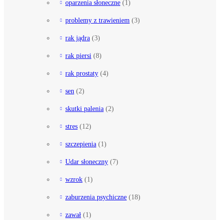
oparzenia słoneczne
(1)
problemy z trawieniem
(3)
rak jądra
(3)
rak piersi
(8)
rak prostaty
(4)
sen
(2)
skutki palenia
(2)
stres
(12)
szczepienia
(1)
Udar słoneczny
(7)
wzrok
(1)
zaburzenia psychiczne
(18)
zawał
(1)