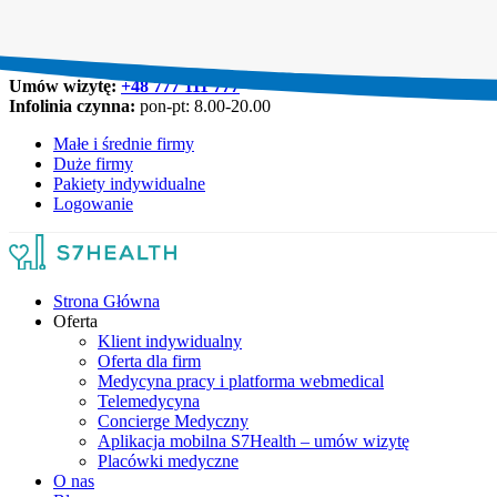
Umów wizytę:
+48 777 111 777
Infolinia czynna:
pon-pt: 8.00-20.00
Małe i średnie firmy
Duże firmy
Pakiety indywidualne
Logowanie
Strona Główna
Oferta
Klient indywidualny
Oferta dla firm
Medycyna pracy i platforma webmedical
Telemedycyna
Concierge Medyczny
Aplikacja mobilna S7Health – umów wizytę
Placówki medyczne
O nas