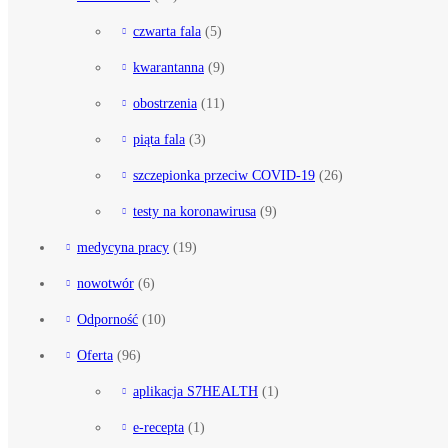
czwarta fala
(5)
kwarantanna
(9)
obostrzenia
(11)
piąta fala
(3)
szczepionka przeciw COVID-19
(26)
testy na koronawirusa
(9)
medycyna pracy
(19)
nowotwór
(6)
Odporność
(10)
Oferta
(96)
aplikacja S7HEALTH
(1)
e-recepta
(1)