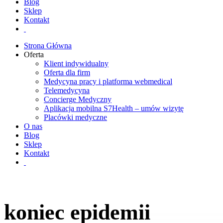
Blog
Sklep
Kontakt
Strona Główna
Oferta
Klient indywidualny
Oferta dla firm
Medycyna pracy i platforma webmedical
Telemedycyna
Concierge Medyczny
Aplikacja mobilna S7Health – umów wizytę
Placówki medyczne
O nas
Blog
Sklep
Kontakt
koniec epidemii