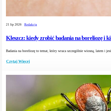
21 lip 2026
Redakcja
Kleszcz: kiedy zrobić badania na boreliozę i ki
Badania na boreliozę to temat, który wraca szczególnie wiosną, latem i jesi
Czytaj Więcej