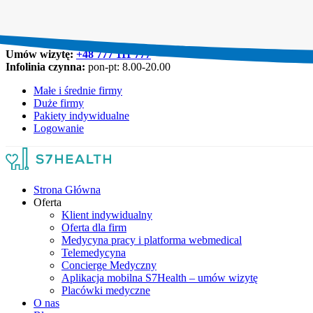
Umów wizytę:
+48 777 111 777
Infolinia czynna:
pon-pt: 8.00-20.00
Małe i średnie firmy
Duże firmy
Pakiety indywidualne
Logowanie
Strona Główna
Oferta
Klient indywidualny
Oferta dla firm
Medycyna pracy i platforma webmedical
Telemedycyna
Concierge Medyczny
Aplikacja mobilna S7Health – umów wizytę
Placówki medyczne
O nas