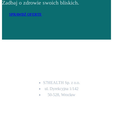
Zadbaj o zdrowie swoich bliskich.
SPRAWDŹ OFERTĘ
Adres
S7HEALTH Sp. z o.o.
ul. Dyrekcyjna 1/142
50-528, Wrocław