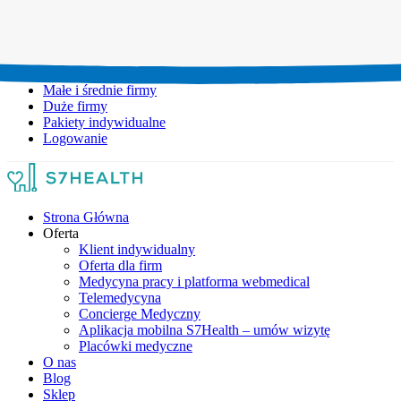
Umów wizytę:
+48 777 111 777
Infolinia czynna:
pon-pt: 8.00-20.00
Małe i średnie firmy
Duże firmy
Pakiety indywidualne
Logowanie
Strona Główna
Oferta
Klient indywidualny
Oferta dla firm
Medycyna pracy i platforma webmedical
Telemedycyna
Concierge Medyczny
Aplikacja mobilna S7Health – umów wizytę
Placówki medyczne
O nas
Blog
Sklep