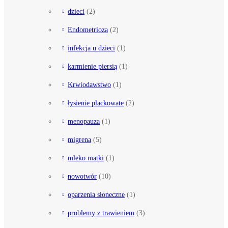
dzieci
(2)
Endometrioza
(2)
infekcja u dzieci
(1)
karmienie piersią
(1)
Krwiodawstwo
(1)
łysienie plackowate
(2)
menopauza
(1)
migrena
(5)
mleko matki
(1)
nowotwór
(10)
oparzenia słoneczne
(1)
problemy z trawieniem
(3)