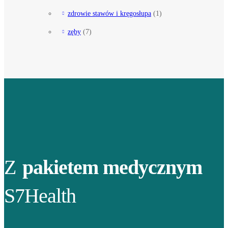
zdrowie stawów i kręgosłupa
(1)
zęby
(7)
Z
pakietem medycznym
S7Health